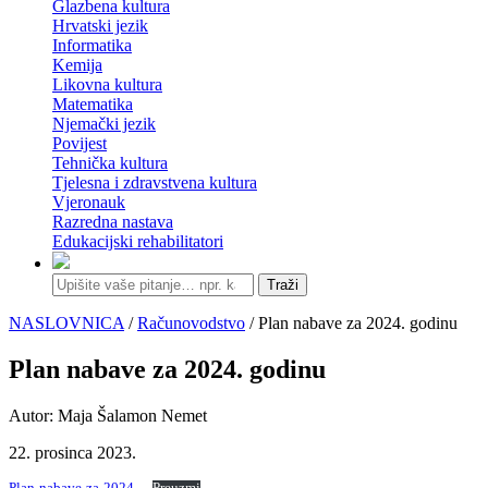
Glazbena kultura
Hrvatski jezik
Informatika
Kemija
Likovna kultura
Matematika
Njemački jezik
Povijest
Tehnička kultura
Tjelesna i zdravstvena kultura
Vjeronauk
Razredna nastava
Edukacijski rehabilitatori
Traži
NASLOVNICA
/
Računovodstvo
/ Plan nabave za 2024. godinu
Plan nabave za 2024. godinu
Autor: Maja Šalamon Nemet
22. prosinca 2023.
Plan-nabave-za-2024.-
Preuzmi