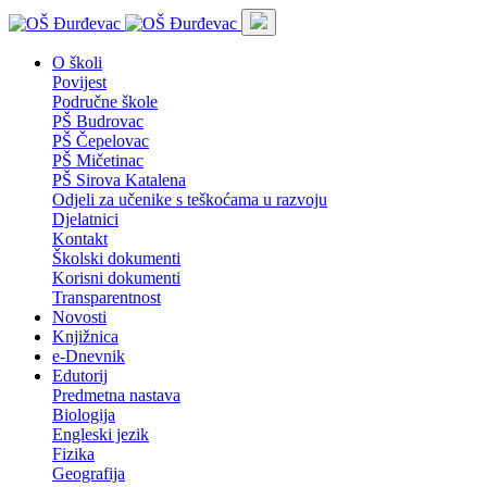
O školi
Povijest
Područne škole
PŠ Budrovac
PŠ Čepelovac
PŠ Mičetinac
PŠ Sirova Katalena
Odjeli za učenike s teškoćama u razvoju
Djelatnici
Kontakt
Školski dokumenti
Korisni dokumenti
Transparentnost
Novosti
Knjižnica
e-Dnevnik
Edutorij
Predmetna nastava
Biologija
Engleski jezik
Fizika
Geografija