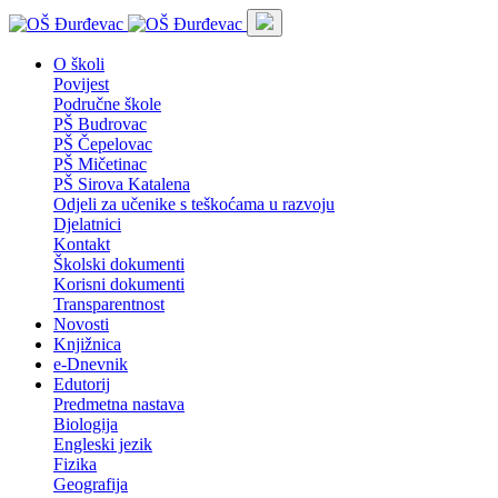
O školi
Povijest
Područne škole
PŠ Budrovac
PŠ Čepelovac
PŠ Mičetinac
PŠ Sirova Katalena
Odjeli za učenike s teškoćama u razvoju
Djelatnici
Kontakt
Školski dokumenti
Korisni dokumenti
Transparentnost
Novosti
Knjižnica
e-Dnevnik
Edutorij
Predmetna nastava
Biologija
Engleski jezik
Fizika
Geografija