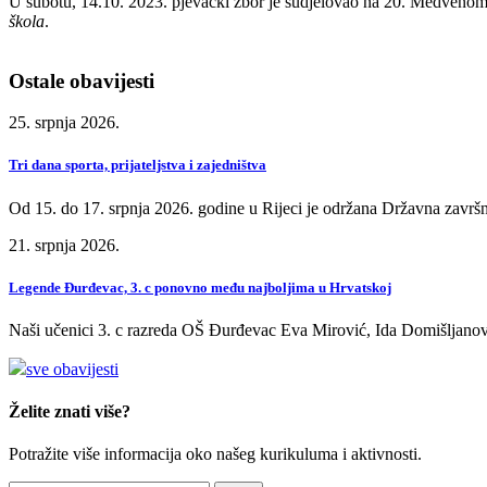
U subotu, 14.10. 2023. pjevački zbor je sudjelovao na 20. Medvenom
škola
.
Ostale obavijesti
25. srpnja 2026.
Tri dana sporta, prijateljstva i zajedništva
Od 15. do 17. srpnja 2026. godine u Rijeci je održana Državna završn
21. srpnja 2026.
Legende Đurđevac, 3. c ponovno među najboljima u Hrvatskoj
Naši učenici 3. c razreda OŠ Đurđevac Eva Mirović, Ida Domišljanov
sve obavijesti
Želite znati više?
Potražite više informacija oko našeg kurikuluma i aktivnosti.