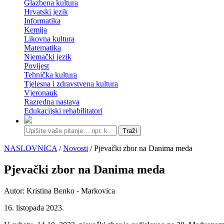
Glazbena kultura
Hrvatski jezik
Informatika
Kemija
Likovna kultura
Matematika
Njemački jezik
Povijest
Tehnička kultura
Tjelesna i zdravstvena kultura
Vjeronauk
Razredna nastava
Edukacijski rehabilitatori
Traži
NASLOVNICA
/
Novosti
/ Pjevački zbor na Danima meda
Pjevački zbor na Danima meda
Autor: Kristina Benko - Markovica
16. listopada 2023.