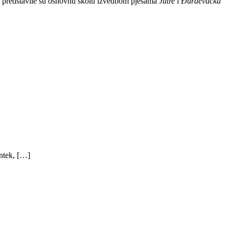
a predstavile su osnovnu školu izvedbom pjesama
Jutre
i
Đurđevačka
ntek, […]