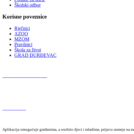
Školski odbor
Korisne poveznice
Rječnici
AZOO
MZOM
Pravilnici
Škola za život
GRAD ĐURĐEVAC
Podcast OŠ Đurđevac
Red Button
Aplikacija omogućuje građanima, a osobito djeci i mladima, prijavu sumnje na neza