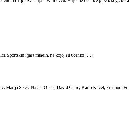
 denu na Trgu Sv. Jurja u Đurđevcu. Vrijedne učenice pjevačkog zbor
ica Sportskih igara mladih, na kojoj su učenici […]
ić, Marija Seleš, NataliaOršuš, David Ćurić, Karlo Kucel, Emanuel Fu