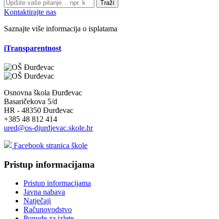
Traži
Kontaktirajte nas
Saznajte više informacija o isplatama
iTransparentnost
Osnovna škola Đurđevac
Basaričekova 5/d
HR - 48350 Đurđevac
+385 48 812 414
ured@os-djurdjevac.skole.hr
Facebook stranica škole
Pristup informacijama
Pristup informacijama
Javna nabava
Natječaji
Računovodstvo
Ponude za izlete