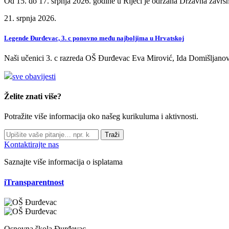
Od 15. do 17. srpnja 2026. godine u Rijeci je održana Državna završn
21. srpnja 2026.
Legende Đurđevac, 3. c ponovno među najboljima u Hrvatskoj
Naši učenici 3. c razreda OŠ Đurđevac Eva Mirović, Ida Domišljanov
sve obavijesti
Želite znati više?
Potražite više informacija oko našeg kurikuluma i aktivnosti.
Traži
Kontaktirajte nas
Saznajte više informacija o isplatama
iTransparentnost
Osnovna škola Đurđevac