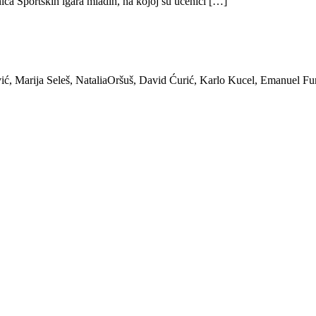
ica Sportskih igara mladih, na kojoj su učenici […]
ić, Marija Seleš, NataliaOršuš, David Ćurić, Karlo Kucel, Emanuel Fu