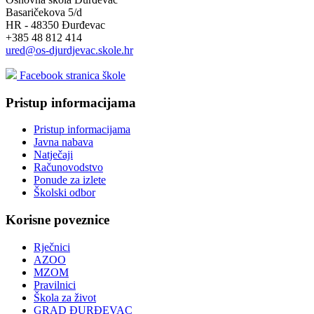
Basaričekova 5/d
HR - 48350 Đurđevac
+385 48 812 414
ured@os-djurdjevac.skole.hr
Facebook stranica škole
Pristup informacijama
Pristup informacijama
Javna nabava
Natječaji
Računovodstvo
Ponude za izlete
Školski odbor
Korisne poveznice
Rječnici
AZOO
MZOM
Pravilnici
Škola za život
GRAD ĐURĐEVAC