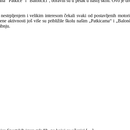
na "Patkice" i "Balončići", boravili su u petak u našoj školi. Ovo je dr
 nestrpljenjem i velikim interesom čekali svaki od postavljenih motori
ne aktivnosti još više su približile školu našim „Patkicama“ i „Balonč
ibnju.