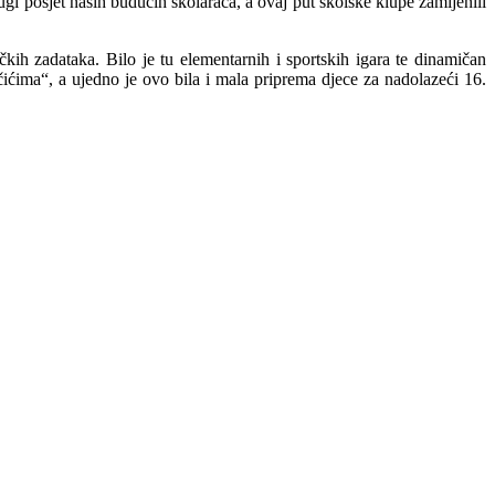
ugi posjet naših budućih školaraca, a ovaj put školske klupe zamijenili
čkih zadataka. Bilo je tu elementarnih i sportskih igara te dinamičan
ićima“, a ujedno je ovo bila i mala priprema djece za nadolazeći 16.