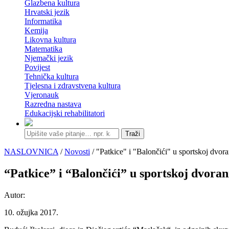
Glazbena kultura
Hrvatski jezik
Informatika
Kemija
Likovna kultura
Matematika
Njemački jezik
Povijest
Tehnička kultura
Tjelesna i zdravstvena kultura
Vjeronauk
Razredna nastava
Edukacijski rehabilitatori
Traži
NASLOVNICA
/
Novosti
/ "Patkice" i "Balončići" u sportskoj dvora
“Patkice” i “Balončići” u sportskoj dvoran
Autor:
10. ožujka 2017.