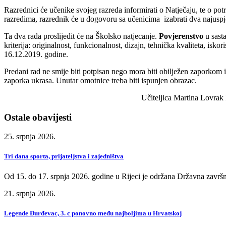
Razrednici će učenike svojeg razreda informirati o Natječaju, te o pot
razredima, razrednik će u dogovoru sa učenicima izabrati dva najuspješn
Ta dva rada proslijedit će na Školsko natjecanje.
Povjerenstvo
u sast
kriterija: originalnost, funkcionalnost, dizajn, tehnička kvaliteta, isk
16.12.2019. godine.
Predani rad ne smije biti potpisan nego mora biti obilježen zaporkom i
zaporka ukrasa. Unutar omotnice treba biti ispunjen obrazac.
Učiteljica Martina Lovrak Iv
Ostale obavijesti
25. srpnja 2026.
Tri dana sporta, prijateljstva i zajedništva
Od 15. do 17. srpnja 2026. godine u Rijeci je održana Državna završn
21. srpnja 2026.
Legende Đurđevac, 3. c ponovno među najboljima u Hrvatskoj