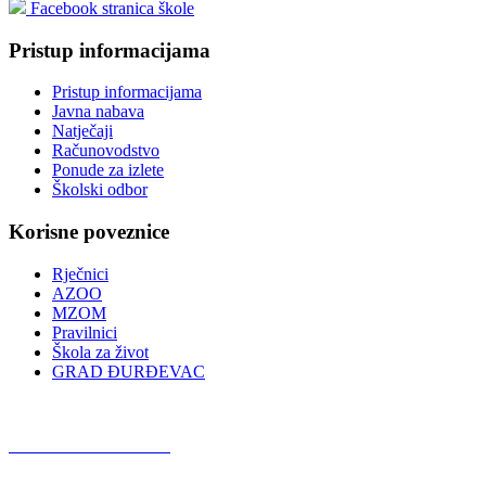
Facebook stranica škole
Pristup informacijama
Pristup informacijama
Javna nabava
Natječaji
Računovodstvo
Ponude za izlete
Školski odbor
Korisne poveznice
Rječnici
AZOO
MZOM
Pravilnici
Škola za život
GRAD ĐURĐEVAC
Podcast OŠ Đurđevac