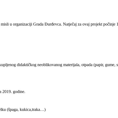
misli u organizaciji Grada Đurđevca. Natječaj za ovaj projekt počinje 1
jenog didaktičkog neoblikovanog materijala, otpada (papir, gume, stari t
a 2019. godine.
elku (špaga, kukica,traka…)