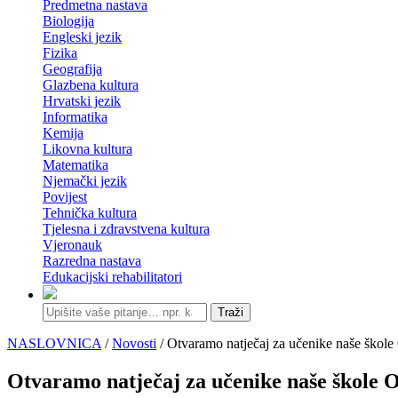
Predmetna nastava
Biologija
Engleski jezik
Fizika
Geografija
Glazbena kultura
Hrvatski jezik
Informatika
Kemija
Likovna kultura
Matematika
Njemački jezik
Povijest
Tehnička kultura
Tjelesna i zdravstvena kultura
Vjeronauk
Razredna nastava
Edukacijski rehabilitatori
Traži
NASLOVNICA
/
Novosti
/ Otvaramo natječaj za učenike naše škole 
Otvaramo natječaj za učenike naše škole O