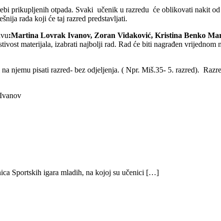
rebi prikupljenih otpada. Svaki učenik u razredu će oblikovati nakit od
ija rada koji će taj razred predstavljati.
avu
:Martina Lovrak Ivanov, Zoran Vidaković, Kristina Benko Ma
oristivost materijala, izabrati najbolji rad. Rad će biti nagrađen vrijed
 na njemu pisati razred- bez odjeljenja. ( Npr. Miš.35- 5. razred). Raz
anov
ica Sportskih igara mladih, na kojoj su učenici […]