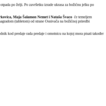
 otpada po želji. Po završetku izrade ukrasa za božićnu jelku po
rkovica, Maja Šalamon Nemet i Nataša Švaco
će temeljem
nom nagradom (tabletom) od strane Osnivača na božićnoj priredbi
rednik kod predaje rada predaje i omotnicu na kojoj mora pisati također