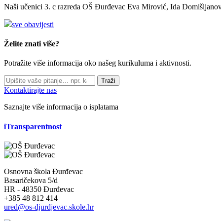
Naši učenici 3. c razreda OŠ Đurđevac Eva Mirović, Ida Domišljanov
sve obavijesti
Želite znati više?
Potražite više informacija oko našeg kurikuluma i aktivnosti.
Traži
Kontaktirajte nas
Saznajte više informacija o isplatama
iTransparentnost
Osnovna škola Đurđevac
Basaričekova 5/d
HR - 48350 Đurđevac
+385 48 812 414
ured@os-djurdjevac.skole.hr