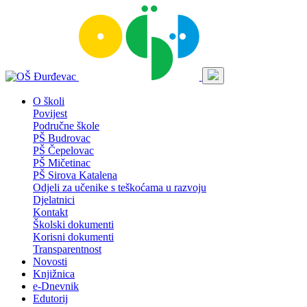
O školi
Povijest
Područne škole
PŠ Budrovac
PŠ Čepelovac
PŠ Mičetinac
PŠ Sirova Katalena
Odjeli za učenike s teškoćama u razvoju
Djelatnici
Kontakt
Školski dokumenti
Korisni dokumenti
Transparentnost
Novosti
Knjižnica
e-Dnevnik
Edutorij