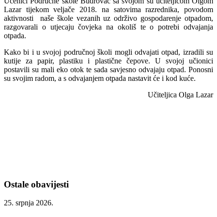
Učenici Područne škole Budrovac sa svojom su učiteljicom Olgom
Lazar tijekom veljače 2018. na satovima razrednika, povodom
aktivnosti naše škole vezanih uz održivo gospodarenje otpadom,
razgovarali o utjecaju čovjeka na okoliš te o potrebi odvajanja
otpada.
Kako bi i u svojoj područnoj školi mogli odvajati otpad, izradili su
kutije za papir, plastiku i plastične čepove. U svojoj učionici
postavili su mali eko otok te sada savjesno odvajaju otpad. Ponosni
su svojim radom, a s odvajanjem otpada nastavit će i kod kuće.
Učiteljica Olga Lazar
Ostale obavijesti
25. srpnja 2026.