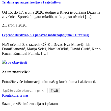
Tri dana sporta, prijateljstva i zajedništva
Od 15. do 17. srpnja 2026. godine u Rijeci je održana Državna
završnica Sportskih igara mladih, na kojoj su učenici […]
21. srpnja 2026.
Legende Đurđevac, 3. c ponovno među najboljima u Hrvatskoj
Naši učenici 3. c razreda OŠ Đurđevac Eva Mirović, Ida
Domišljanović, Marija Seleš, NataliaOršuš, David Ćurić, Karlo
Kucel, Emanuel Funtek, […]
sve obavijesti
Želite znati više?
Potražite više informacija oko našeg kurikuluma i aktivnosti.
Traži
Kontaktirajte nas
Saznajte više informacija o isplatama