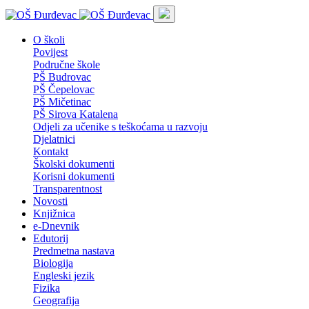
O školi
Povijest
Područne škole
PŠ Budrovac
PŠ Čepelovac
PŠ Mičetinac
PŠ Sirova Katalena
Odjeli za učenike s teškoćama u razvoju
Djelatnici
Kontakt
Školski dokumenti
Korisni dokumenti
Transparentnost
Novosti
Knjižnica
e-Dnevnik
Edutorij
Predmetna nastava
Biologija
Engleski jezik
Fizika
Geografija