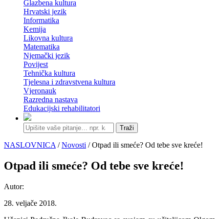
Glazbena kultura
Hrvatski jezik
Informatika
Kemija
Likovna kultura
Matematika
Njemački jezik
Povijest
Tehnička kultura
Tjelesna i zdravstvena kultura
Vjeronauk
Razredna nastava
Edukacijski rehabilitatori
Traži
NASLOVNICA
/
Novosti
/ Otpad ili smeće? Od tebe sve kreće!
Otpad ili smeće? Od tebe sve kreće!
Autor:
28. veljače 2018.