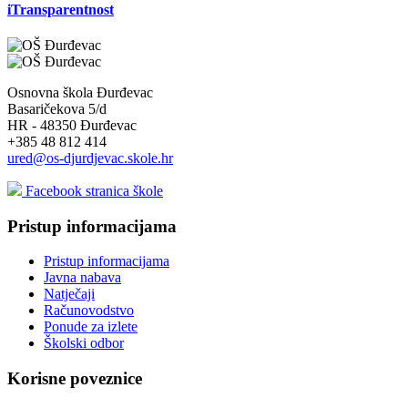
iTransparentnost
Osnovna škola Đurđevac
Basaričekova 5/d
HR - 48350 Đurđevac
+385 48 812 414
ured@os-djurdjevac.skole.hr
Facebook stranica škole
Pristup informacijama
Pristup informacijama
Javna nabava
Natječaji
Računovodstvo
Ponude za izlete
Školski odbor
Korisne poveznice