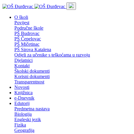
O školi
Povijest
Područne škole
PŠ Budrovac
PŠ Čepelovac
PŠ Mičetinac
PŠ Sirova Katalena
Odjeli za učenike s teškoćama u razvoju
Djelatnici
Kontakt
Školski dokumenti
Korisni dokumenti
Transparentnost
Novosti
Knjižnica
e-Dnevnik
Edutorij
Predmetna nastava
Biologija
Engleski jezik
Fizika
Geografija