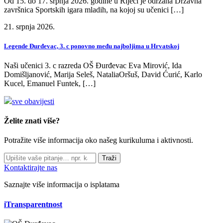
Od 15. do 17. srpnja 2026. godine u Rijeci je održana Državna
završnica Sportskih igara mladih, na kojoj su učenici […]
21. srpnja 2026.
Legende Đurđevac, 3. c ponovno među najboljima u Hrvatskoj
Naši učenici 3. c razreda OŠ Đurđevac Eva Mirović, Ida
Domišljanović, Marija Seleš, NataliaOršuš, David Ćurić, Karlo
Kucel, Emanuel Funtek, […]
sve obavijesti
Želite znati više?
Potražite više informacija oko našeg kurikuluma i aktivnosti.
Traži
Kontaktirajte nas
Saznajte više informacija o isplatama
iTransparentnost