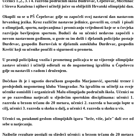
Učenici 1.,2., 3. i 4. razreda područnih škola Budrovac, Čepelovac, Mičetinac
i Sirova Katalena i njihovi učitelji jučer su obilježili
Hrvatski olimpijski dan
.
Okupili su se u PŠ Čepelovac gdje su započeli svoj nastavni dan nastavom
hrvatskog jezika. Kroz različite nastavne jedinice, govorili su, crtali i pisali
o olimpijadi, sportu, natjecanjima i promicanju vrijednosti koje se u čovjeka
razvijaju bavljenjem sportom. Budući da su učenici nedavno započeli s
novom nastavnom godinom, u goste su im došli i djelatnik policijske postaje
Đurđevac, gospodin Bartovčak te djelatnik autokluba Đurđevac, gospodin
Krešić koji su učenike poučili o sigurnosti u prometu.
U pratnji policijskog vozila i prometnog policajca te uz vijorenje olimpijske
zastave učenici i učitelji odšetali su do nogometnog igrališta u Čepelovcu
gdje su nastavili s radom i druženjem.
Dočekao ih je i ugostio doručkom gospodin Marjanović, sportski trener i
predsjednik nogometnog kluba Vinogradar. Na igralištu su učitelji za svoje
učenike osmislili i organizirali Malu olimpijadu područnih škola. Učenici su
se po razredima natjecali u sljedećim sportskim disciplinama: učenici 1.
razreda u brzom trčanu do 20 metara, učenici 2. razreda u bacanju lopte u
cilj, učenici 3. razreda u skoku u dalj, a učenici 4. razreda u skoku u vis.
Učenici su, potaknuti geslom olimpijskih igara "brže, više, jače" dali sve od
sebe u natjecanju.
Najbolje rezultate postigli su sljedeći učenici: u brzom trčanu do 20 metara