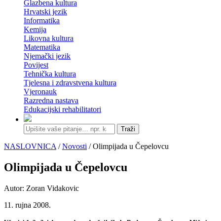
Glazbena kultura
Hrvatski jezik
Informatika
Kemija
Likovna kultura
Matematika
Njemački jezik
Povijest
Tehnička kultura
Tjelesna i zdravstvena kultura
Vjeronauk
Razredna nastava
Edukacijski rehabilitatori
Traži
NASLOVNICA
/
Novosti
/ Olimpijada u Čepelovcu
Olimpijada u Čepelovcu
Autor: Zoran Vidakovic
11. rujna 2008.