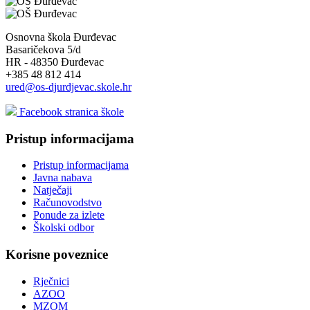
Osnovna škola Đurđevac
Basaričekova 5/d
HR - 48350 Đurđevac
+385 48 812 414
ured@os-djurdjevac.skole.hr
Facebook stranica škole
Pristup informacijama
Pristup informacijama
Javna nabava
Natječaji
Računovodstvo
Ponude za izlete
Školski odbor
Korisne poveznice
Rječnici
AZOO
MZOM