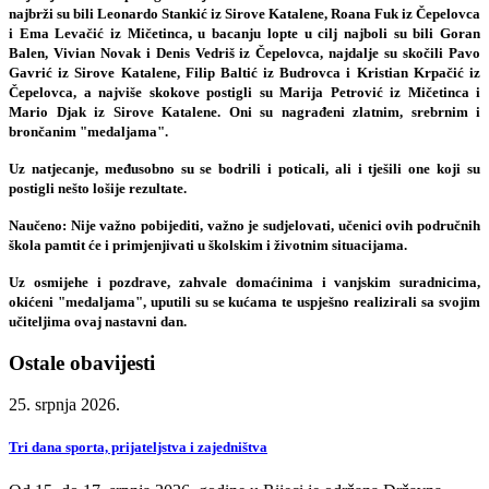
najbrži su bili Leonardo Stankić iz Sirove Katalene, Roana Fuk iz Čepelovca
i Ema Levačić iz Mičetinca, u bacanju lopte u cilj najboli su bili Goran
Balen, Vivian Novak i Denis Vedriš iz Čepelovca, najdalje su skočili Pavo
Gavrić iz Sirove Katalene, Filip Baltić iz Budrovca i Kristian Krpačić iz
Čepelovca, a najviše skokove postigli su Marija Petrović iz Mičetinca i
Mario Djak iz Sirove Katalene. Oni su nagrađeni zlatnim, srebrnim i
brončanim "medaljama".
Uz natjecanje, međusobno su se bodrili i poticali, ali i tješili one koji su
postigli nešto lošije rezultate.
Naučeno: Nije važno pobijediti, važno je sudjelovati, učenici ovih područnih
škola pamtit će i primjenjivati u školskim i životnim situacijama.
Uz osmijehe i pozdrave, zahvale domaćinima i vanjskim suradnicima,
okićeni "medaljama", uputili su se kućama te uspješno realizirali sa svojim
učiteljima ovaj nastavni dan.
Ostale obavijesti
25. srpnja 2026.
Tri dana sporta, prijateljstva i zajedništva