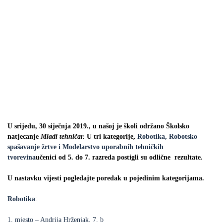
U srijedu, 30 siječnja 2019., u našoj je školi održano Školsko
natjecanje
Mladi tehničar.
U tri kategorije,
Robotika, Robotsko
spašavanje žrtve i Modelarstvo uporabnih tehničkih
tvorevina
učenici od 5. do 7. razreda postigli su odlične rezultate.
U nastavku vijesti pogledajte poredak u pojedinim kategorijama.
Robotika
:
1. mjesto – Andrija Hrženjak, 7. b