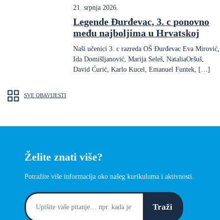
21. srpnja 2026.
Legende Đurđevac, 3. c ponovno
među najboljima u Hrvatskoj
Naši učenici 3. c razreda OŠ Đurđevac Eva Mirović,
Ida Domišljanović, Marija Seleš, NataliaOršuš,
David Ćurić, Karlo Kucel, Emanuel Funtek, […]
SVE OBAVIJESTI
Želite znati više?
Potražite više informacija oko našeg kurikuluma i aktivnosti.
Traži