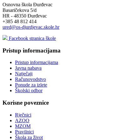
Osnovna škola Đurđevac
Basaričekova 5/d
HR - 48350 Đurđevac
+385 48 812 414
ured@os-djurdjevac.skole.hr
Facebook stranica škole
Pristup informacijama
Pristup informacijama
Javna nabava
Natječaji
Računovodstvo
Ponude za izlete
Školski odbor
Korisne poveznice
Rječnici
AZOO
MZOM
Pravilnici
Škola za život