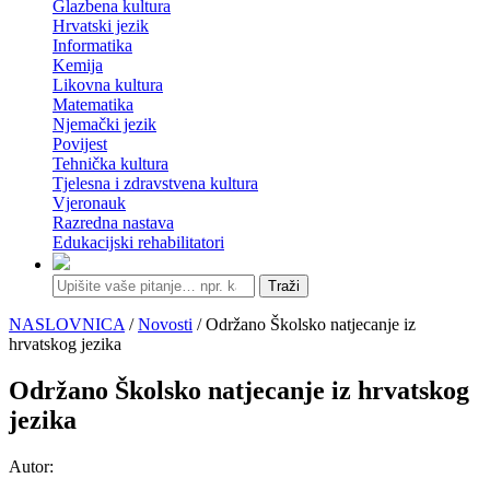
Glazbena kultura
Hrvatski jezik
Informatika
Kemija
Likovna kultura
Matematika
Njemački jezik
Povijest
Tehnička kultura
Tjelesna i zdravstvena kultura
Vjeronauk
Razredna nastava
Edukacijski rehabilitatori
Traži
NASLOVNICA
/
Novosti
/ Održano Školsko natjecanje iz
hrvatskog jezika
Održano Školsko natjecanje iz hrvatskog
jezika
Autor: