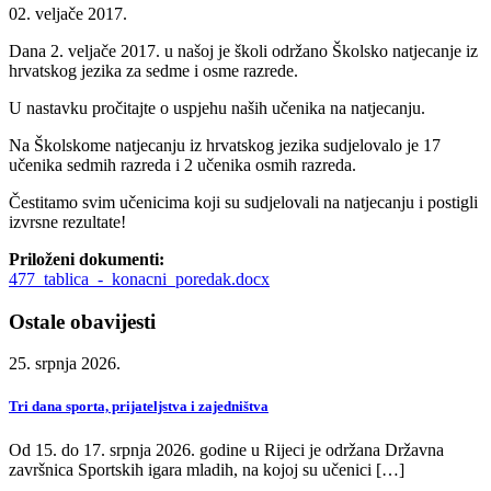
02. veljače 2017.
Dana 2. veljače 2017. u našoj je školi održano Školsko natjecanje iz
hrvatskog jezika za sedme i osme razrede.
U nastavku pročitajte o uspjehu naših učenika na natjecanju.
Na Školskome natjecanju iz hrvatskog jezika sudjelovalo je 17
učenika sedmih razreda i 2 učenika osmih razreda.
Čestitamo svim učenicima koji su sudjelovali na natjecanju i postigli
izvrsne rezultate!
Priloženi dokumenti:
477_tablica_-_konacni_poredak.docx
Ostale obavijesti
25. srpnja 2026.
Tri dana sporta, prijateljstva i zajedništva
Od 15. do 17. srpnja 2026. godine u Rijeci je održana Državna
završnica Sportskih igara mladih, na kojoj su učenici […]