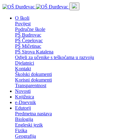
O školi
Povijest
Područne škole
PŠ Budrovac
PŠ Čepelovac
PŠ Mičetinac
PŠ Sirova Katalena
Odjeli za učenike s teškoćama u razvoju
Djelatnici
Kontakt
Školski dokumenti
Korisni dokumenti
Transparentnost
Novosti
Knjižnica
e-Dnevnik
Edutorij
Predmetna nastava
Biologija
Engleski jezik
Fizika
Geografija