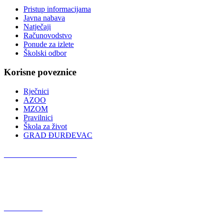
Pristup informacijama
Javna nabava
Natječaji
Računovodstvo
Ponude za izlete
Školski odbor
Korisne poveznice
Rječnici
AZOO
MZOM
Pravilnici
Škola za život
GRAD ĐURĐEVAC
Podcast OŠ Đurđevac
Red Button