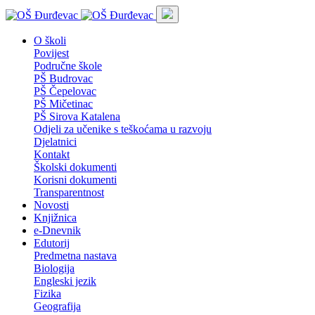
O školi
Povijest
Područne škole
PŠ Budrovac
PŠ Čepelovac
PŠ Mičetinac
PŠ Sirova Katalena
Odjeli za učenike s teškoćama u razvoju
Djelatnici
Kontakt
Školski dokumenti
Korisni dokumenti
Transparentnost
Novosti
Knjižnica
e-Dnevnik
Edutorij
Predmetna nastava
Biologija
Engleski jezik
Fizika
Geografija