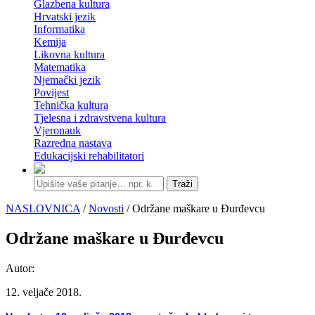
Glazbena kultura
Hrvatski jezik
Informatika
Kemija
Likovna kultura
Matematika
Njemački jezik
Povijest
Tehnička kultura
Tjelesna i zdravstvena kultura
Vjeronauk
Razredna nastava
Edukacijski rehabilitatori
Traži
NASLOVNICA
/
Novosti
/ Održane maškare u Đurđevcu
Održane maškare u Đurđevcu
Autor:
12. veljače 2018.