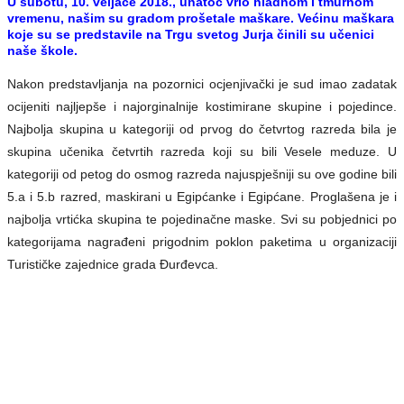
U subotu, 10. veljače 2018., unatoč vrlo hladnom i tmurnom
vremenu, našim su gradom prošetale maškare. Većinu maškara
koje su se predstavile na Trgu svetog Jurja činili su učenici
naše škole.
Nakon predstavljanja na pozornici ocjenjivački je sud imao zadatak
ocijeniti najljepše i najorginalnije kostimirane skupine i pojedince.
Najbolja skupina u kategoriji od prvog do četvrtog razreda bila je
skupina učenika četvrtih razreda koji su bili Vesele meduze. U
kategoriji od petog do osmog razreda najuspješniji su ove godine bili
5.a i 5.b razred, maskirani u Egipćanke i Egipćane. Proglašena je i
najbolja vrtićka skupina te pojedinačne maske. Svi su pobjednici po
kategorijama nagrađeni prigodnim poklon paketima u organizaciji
Turističke zajednice grada Đurđevca.