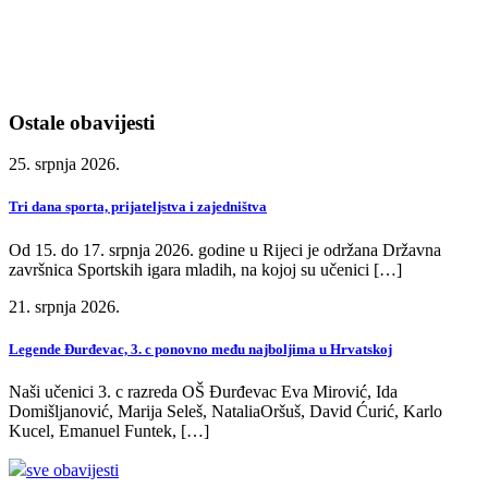
Ostale obavijesti
25. srpnja 2026.
Tri dana sporta, prijateljstva i zajedništva
Od 15. do 17. srpnja 2026. godine u Rijeci je održana Državna
završnica Sportskih igara mladih, na kojoj su učenici […]
21. srpnja 2026.
Legende Đurđevac, 3. c ponovno među najboljima u Hrvatskoj
Naši učenici 3. c razreda OŠ Đurđevac Eva Mirović, Ida
Domišljanović, Marija Seleš, NataliaOršuš, David Ćurić, Karlo
Kucel, Emanuel Funtek, […]
sve obavijesti