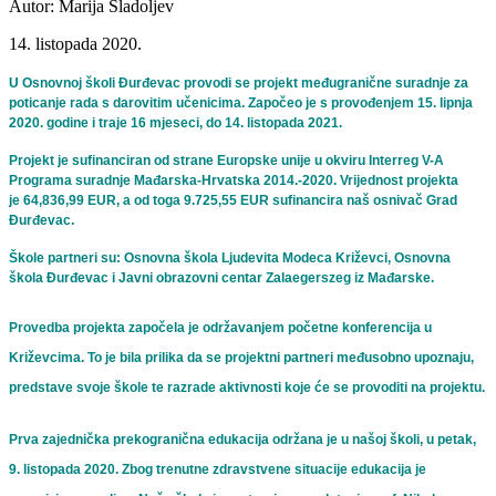
Autor: Marija Sladoljev
14. listopada 2020.
U Osnovnoj školi Đurđevac provodi se projekt međugranične suradnje za
poticanje rada s darovitim učenicima. Započeo je s provođenjem 15. lipnja
2020. godine i traje 16 mjeseci, do 14. listopada 2021.
Projekt je sufinanciran od strane Europske unije u okviru Interreg V-A
Programa suradnje Mađarska-Hrvatska 2014.-2020. Vrijednost projekta
je 64,836,99 EUR, a od toga 9.725,55 EUR sufinancira naš osnivač Grad
Đurđevac.
Škole partneri su: Osnovna škola Ljudevita Modeca Križevci, Osnovna
škola Đurđevac i Javni obrazovni centar Zalaegerszeg iz Mađarske.
Provedba projekta započela je održavanjem početne konferencija u
Križevcima. To je bila prilika da se projektni partneri međusobno upoznaju,
predstave svoje škole te razrade aktivnosti koje će se provoditi na projektu.
Prva zajednička prekogranična edukacija održana je u našoj školi, u petak,
9. listopada 2020. Zbog trenutne zdravstvene situacije edukacija je