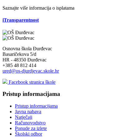
Saznajte više informacija o isplatama
iTransparentnost
Osnovna škola Đurđevac
Basaričekova 5/d
HR - 48350 Đurđevac
+385 48 812 414
ured@os-djurdjevac.skole.hr
Facebook stranica škole
Pristup informacijama
Pristup informacijama
Javna nabava
Natječaji
Računovodstvo
Ponude za izlete
Školski odbor