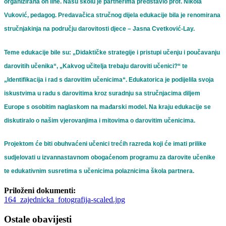
organizirana on line. Našu školu je partnerima predstavio prof. Nikola
Vuković, pedagog. Predavačica stručnog dijela edukacije bila je renomirana
stručnjakinja na području darovitosti djece – Jasna Cvetković-Lay.
Teme edukacije bile su: „Didaktičke strategije i pristupi učenju i poučavanju
darovitih učenika“, „Kakvog učitelja trebaju daroviti učenici?“ te
„Identifikacija i rad s darovitim učenicima“. Edukatorica je podijelila svoja
iskustvima u radu s darovitima kroz suradnju sa stručnjacima diljem
Europe s osobitim naglaskom na mađarski model. Na kraju edukacije se
diskutiralo o našim vjerovanjima i mitovima o darovitim učenicima.
Projektom će biti obuhvaćeni učenici trećih razreda koji će imati prilike
sudjelovati u izvannastavnom obogaćenom programu za darovite učenike
te edukativnim susretima s učenicima polaznicima škola partnera.
Priloženi dokumenti:
164_zajednicka_fotografija-scaled.jpg
Ostale obavijesti