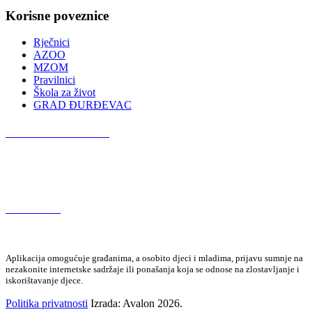
Korisne poveznice
Rječnici
AZOO
MZOM
Pravilnici
Škola za život
GRAD ĐURĐEVAC
Podcast OŠ Đurđevac
Red Button
Aplikacija omogućuje građanima, a osobito djeci i mladima, prijavu sumnje na
nezakonite internetske sadržaje ili ponašanja koja se odnose na zlostavljanje i
iskorištavanje djece.
Politika privatnosti
Izrada: Avalon 2026.