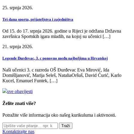
25. srpnja 2026.
Tri dana sporta, prijateljstva i zajedništva
Od 15. do 17. srpnja 2026. godine u Rijeci je održana Državna
završnica Sportskih igara mladih, na kojoj su učenici […]
21. srpnja 2026.
Legende Đurđevac, 3. c ponovno među najboljima u Hrvatskoj
Naši učenici 3. c razreda OŠ Đurđevac Eva Mirović, Ida
Domišljanović, Marija Seleš, NataliaOršuš, David Ćurić, Karlo
Kucel, Emanuel Funtek, […]
sve obavijesti
Želite znati više?
Potražite više informacija oko našeg kurikuluma i aktivnosti.
Traži
Kontaktirajte nas