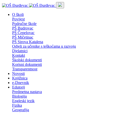
O školi
Povijest
Područne škole
PŠ Budrovac
PŠ Čepelovac
PŠ Mičetinac
PŠ Sirova Katalena
Odjeli za učenike s teškoćama u razvoju
Djelatnici
Kontakt
Školski dokumenti
Korisni dokumenti
Transparentnost
Novosti
Knjižnica
e-Dnevnik
Edutorij
Predmetna nastava
Biologija
Engleski jezik
Fizika
Geografija