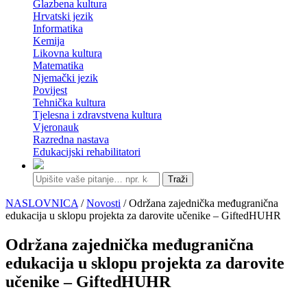
Glazbena kultura
Hrvatski jezik
Informatika
Kemija
Likovna kultura
Matematika
Njemački jezik
Povijest
Tehnička kultura
Tjelesna i zdravstvena kultura
Vjeronauk
Razredna nastava
Edukacijski rehabilitatori
Traži
NASLOVNICA
/
Novosti
/ Održana zajednička međugranična
edukacija u sklopu projekta za darovite učenike – GiftedHUHR
Održana zajednička međugranična
edukacija u sklopu projekta za darovite
učenike – GiftedHUHR