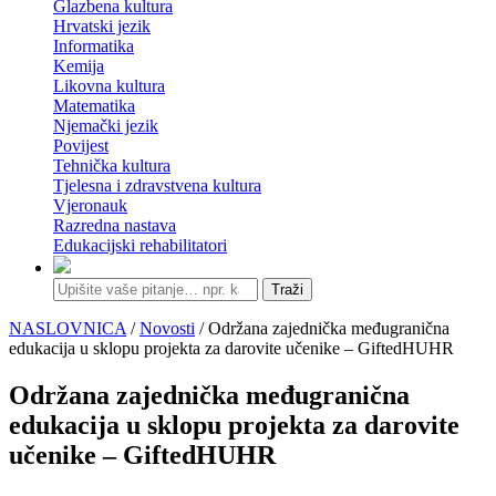
Glazbena kultura
Hrvatski jezik
Informatika
Kemija
Likovna kultura
Matematika
Njemački jezik
Povijest
Tehnička kultura
Tjelesna i zdravstvena kultura
Vjeronauk
Razredna nastava
Edukacijski rehabilitatori
Traži
NASLOVNICA
/
Novosti
/ Održana zajednička međugranična
edukacija u sklopu projekta za darovite učenike – GiftedHUHR
Održana zajednička međugranična
edukacija u sklopu projekta za darovite
učenike – GiftedHUHR