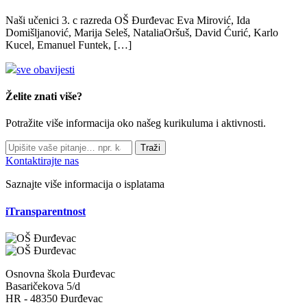
Naši učenici 3. c razreda OŠ Đurđevac Eva Mirović, Ida
Domišljanović, Marija Seleš, NataliaOršuš, David Ćurić, Karlo
Kucel, Emanuel Funtek, […]
sve obavijesti
Želite znati više?
Potražite više informacija oko našeg kurikuluma i aktivnosti.
Traži
Kontaktirajte nas
Saznajte više informacija o isplatama
iTransparentnost
Osnovna škola Đurđevac
Basaričekova 5/d
HR - 48350 Đurđevac