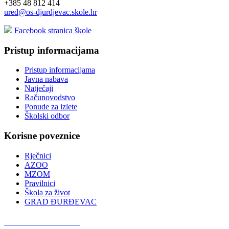
+385 48 812 414
ured@os-djurdjevac.skole.hr
Facebook stranica škole
Pristup informacijama
Pristup informacijama
Javna nabava
Natječaji
Računovodstvo
Ponude za izlete
Školski odbor
Korisne poveznice
Rječnici
AZOO
MZOM
Pravilnici
Škola za život
GRAD ĐURĐEVAC
Podcast OŠ Đurđevac