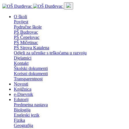
O školi
Povijest
Područne škole
PŠ Budrovac
PŠ Čepelovac
PŠ Mičetinac
PŠ Sirova Katalena
Odjeli za učenike s teškoćama u razvoju
Djelatnici
Kontakt
Školski dokumenti
Korisni dokumenti
Transparentnost
Novosti
Knjižnica
e-Dnevnik
Edutorij
Predmetna nastava
Biologija
Engleski jezik
Fizika
Geografija