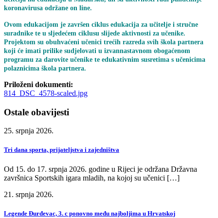
koronavirusa održane on line.
Ovom edukacijom je završen ciklus edukacija za učitelje i stručne
suradnike te u sljedećem ciklusu slijede aktivnosti za učenike.
Projektom su obuhvaćeni učenici trećih razreda svih škola partnera
koji će imati prilike sudjelovati u izvannastavnom obogaćenom
programu za darovite učenike te edukativnim susretima s učenicima
polaznicima škola partnera.
Priloženi dokumenti:
814_DSC_4578-scaled.jpg
Ostale obavijesti
25. srpnja 2026.
Tri dana sporta, prijateljstva i zajedništva
Od 15. do 17. srpnja 2026. godine u Rijeci je održana Državna
završnica Sportskih igara mladih, na kojoj su učenici […]
21. srpnja 2026.
Legende Đurđevac, 3. c ponovno među najboljima u Hrvatskoj