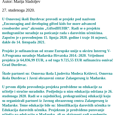
Autor: Marija Sladoljev
27. studenoga 2020.
U Osnovnoj školi Đurđevac provodi se projekt pod nazivom
„Encouraging and developing gifted kids for more advanced
crossborder area” akronim „GiftedHUHR“. Radi se o projektu
međugranične suradnje za poticanje rada s darovitim učenicima.
Započeo je s provođenjem 15. lipnja 2020. godine i traje 16 mjeseci,
dakle do 14. listopada 2021.
Projekt je sufinanciran od strane Europske unije u okviru Interreg V-
A Programa suradnje Mađarska-Hrvatska 2014.-2020. Vrijednost
projekta je 64,836,99 EUR, a od toga 9.725,55 EUR sufinancira osnivač
Grad Đurđevac.
Škole partneri su: Osnovna škola Ljudevita Modeca Križevci, Osnovna
škola Đurđevac i Javni obrazovni centar Zalaegerszeg iz Mađarske.
U prvom dijelu provođenja projekta predviđene su edukacije za
učitelje i stručne suradnike. Posljednja u nizu edukacija održana je 26.
studenoga 2020. Radi se o zajedničkoj, prekograničnoj edukaciji koju
su organizirali partneri iz Javnog obrazovnog centra Zalaegerszeg iz
Mađarske. Teme edukacije bile su: Identifikacija darovitih učenika te
Edukacija darovitih učenika. Projektom je predviđeno putovanje
učitelja na edukaciju u Mađarsku, ali su aktivnosti radi pandemije