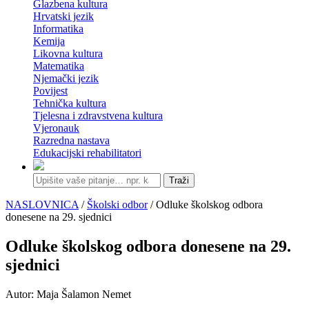
Glazbena kultura
Hrvatski jezik
Informatika
Kemija
Likovna kultura
Matematika
Njemački jezik
Povijest
Tehnička kultura
Tjelesna i zdravstvena kultura
Vjeronauk
Razredna nastava
Edukacijski rehabilitatori
Traži
NASLOVNICA
/
Školski odbor
/ Odluke školskog odbora
donesene na 29. sjednici
Odluke školskog odbora donesene na 29.
sjednici
Autor: Maja Šalamon Nemet