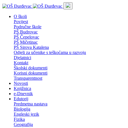
O školi
Povijest
Područne škole
PŠ Budrovac
PŠ Čepelovac
PŠ Mičetinac
PŠ Sirova Katalena
Odjeli za učenike s teškoćama u razvoju
Djelatnici
Kontakt
Školski dokumenti
Korisni dokumenti
Transparentnost
Novosti
Knjižnica
e-Dnevnik
Edutorij
Predmetna nastava
Biologija
Engleski jezik
Fizika
Geografija