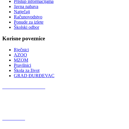
Pristup informacijama
Javna nabava
Natječaji
Računovodstvo
Ponude za izlete
Školski odbor
Korisne poveznice
Rječnici
AZOO
MZOM
Pravilnici
Škola za život
GRAD ĐURĐEVAC
Podcast OŠ Đurđevac
Red Button