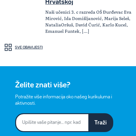
Hrvatskoj
Naši učenici 3. c razreda OŠ Đurđevac Eva
Mirović, Ida Domišljanović, Marija Seleš,
NataliaOršuš, David Ćurić, Karlo Kucel,
Emanuel Funtek, […]
SVE OBAVIJESTI
Želite znati više?
Potražite više informacija oko našeg kurikuluma i
aktivnosti.
Traži