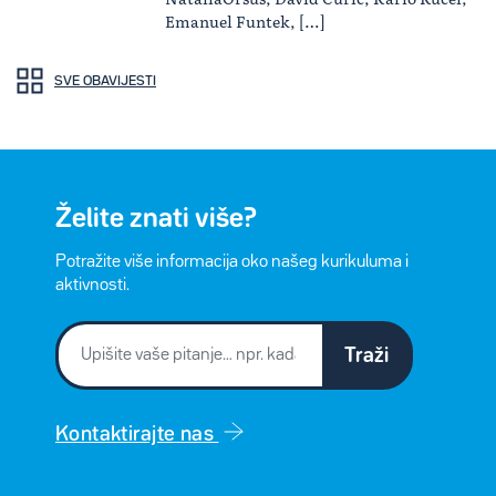
Emanuel Funtek, […]
SVE OBAVIJESTI
Želite znati više?
Potražite više informacija oko našeg kurikuluma i
aktivnosti.
Traži
Kontaktirajte nas