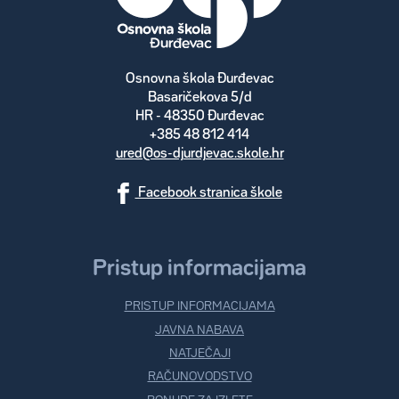
Osnovna škola Đurđevac
Basaričekova 5/d
HR - 48350 Đurđevac
+385 48 812 414
ured@os-djurdjevac.skole.hr
Facebook stranica škole
Pristup informacijama
PRISTUP INFORMACIJAMA
JAVNA NABAVA
NATJEČAJI
RAČUNOVODSTVO