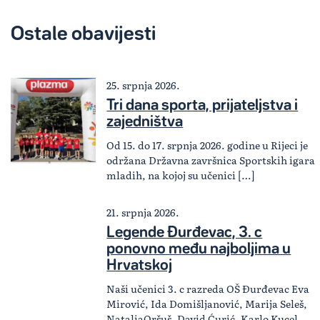
Ostale obavijesti
25. srpnja 2026.
Tri dana sporta, prijateljstva i
zajedništva
Od 15. do 17. srpnja 2026. godine u Rijeci je
održana Državna završnica Sportskih igara
mladih, na kojoj su učenici […]
21. srpnja 2026.
Legende Đurđevac, 3. c
ponovno među najboljima u
Hrvatskoj
Naši učenici 3. c razreda OŠ Đurđevac Eva
Mirović, Ida Domišljanović, Marija Seleš,
NataliaOršuš, David Ćurić, Karlo Kucel,