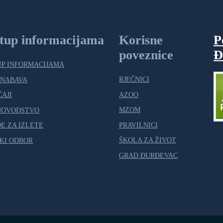
stup informacijama
Korisne
P
poveznice
Đ
UP INFORMACIJAMA
RJEČNICI
 NABAVA
AZOO
ČAJI
MZOM
NOVODSTVO
PRAVILNICI
E ZA IZLETE
ŠKOLA ZA ŽIVOT
KI ODBOR
GRAD ĐURĐEVAC