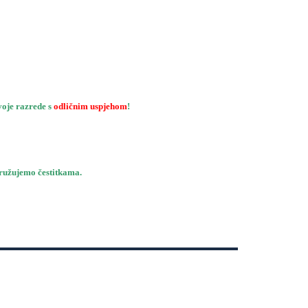
svoje razrede s
odličnim uspjehom
!
idružujemo čestitkama.