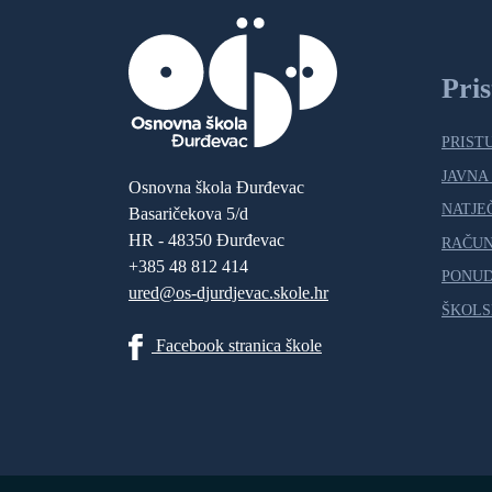
Pri
PRIST
JAVNA
Osnovna škola Đurđevac
NATJE
Basaričekova 5/d
HR - 48350 Đurđevac
RAČU
+385 48 812 414
PONUD
ured@os-djurdjevac.skole.hr
ŠKOLS
Facebook stranica škole