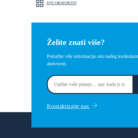
SVE OBAVIJESTI
Želite znati više?
Potražite više informacija oko našeg kurikulum
aktivnosti.
Kontaktirajte nas