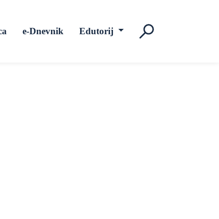
ca
e-Dnevnik
Edutorij