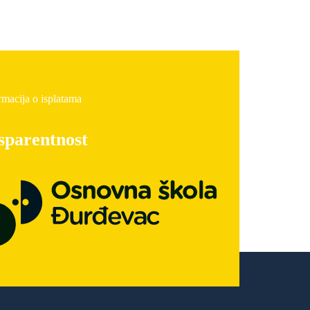
rmacija o isplatama
sparentnost