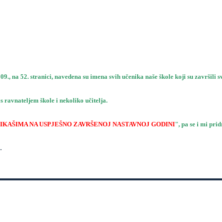
9., na 52. stranici, navedena su imena svih učenika naše škole koji su završili 
 s ravnateljem škole i nekoliko učitelja.
IKAŠIMA NA USPJEŠNO ZAVRŠENOJ NASTAVNOJ GODINI
", pa se i mi pr
.