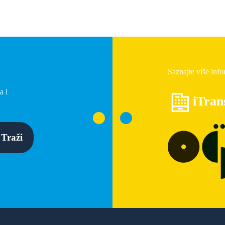
Saznajte više info
a i
iTran
Traži