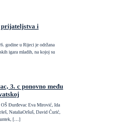
prijateljstva i
6. godine u Rijeci je održana
kih igara mladih, na kojoj su
ac, 3. c ponovno među
vatskoj
da OŠ Đurđevac Eva Mirović, Ida
eleš, NataliaOršuš, David Ćurić,
untek, […]