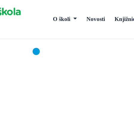
O školi
Novosti
Knjižni