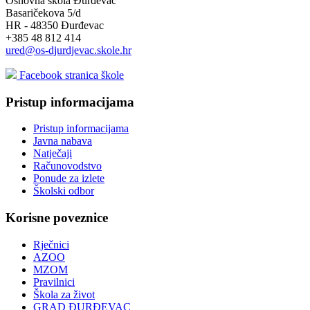
Osnovna škola Đurđevac
Basaričekova 5/d
HR - 48350 Đurđevac
+385 48 812 414
ured@os-djurdjevac.skole.hr
Facebook stranica škole
Pristup informacijama
Pristup informacijama
Javna nabava
Natječaji
Računovodstvo
Ponude za izlete
Školski odbor
Korisne poveznice
Rječnici
AZOO
MZOM
Pravilnici
Škola za život
GRAD ĐURĐEVAC