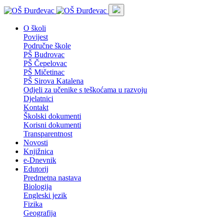
O školi
Povijest
Područne škole
PŠ Budrovac
PŠ Čepelovac
PŠ Mičetinac
PŠ Sirova Katalena
Odjeli za učenike s teškoćama u razvoju
Djelatnici
Kontakt
Školski dokumenti
Korisni dokumenti
Transparentnost
Novosti
Knjižnica
e-Dnevnik
Edutorij
Predmetna nastava
Biologija
Engleski jezik
Fizika
Geografija