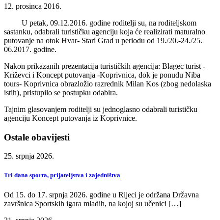
12. prosinca 2016.
U petak, 09.12.2016. godine roditelji su, na roditeljskom
sastanku, odabrali turističku agenciju koja će realizirati maturalno
putovanje na otok Hvar- Stari Grad u periodu od 19./20.-24./25.
06.2017. godine.
Nakon prikazanih prezentacija turističkih agencija: Blagec turist -
Križevci i Koncept putovanja -Koprivnica, dok je ponudu Niba
tours- Koprivnica obrazložio razrednik Milan Kos (zbog nedolaska
istih), pristupilo se postupku odabira.
Tajnim glasovanjem roditelji su jednoglasno odabrali turističku
agenciju Koncept putovanja iz Koprivnice.
Ostale obavijesti
25. srpnja 2026.
Tri dana sporta, prijateljstva i zajedništva
Od 15. do 17. srpnja 2026. godine u Rijeci je održana Državna
završnica Sportskih igara mladih, na kojoj su učenici […]