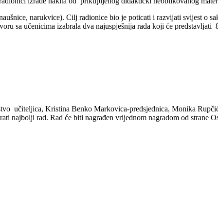
dionici izrade nakita od prikupljenog didaktički neoblikovanog materijal
šnice, narukvice). Cilj radionice bio je poticati i razvijati svijest o s
voru sa učenicima izabrala dva najuspješnija rada koji će predstavljati
stvo učiteljica, Kristina Benko Markovica-predsjednica, Monika Rupčić-
zabrati najbolji rad. Rad će biti nagrađen vrijednom nagradom od strane O