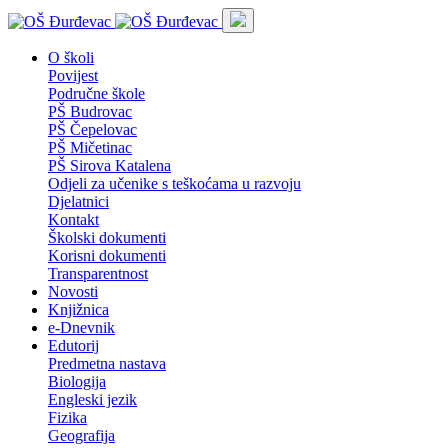
O školi
Povijest
Područne škole
PŠ Budrovac
PŠ Čepelovac
PŠ Mičetinac
PŠ Sirova Katalena
Odjeli za učenike s teškoćama u razvoju
Djelatnici
Kontakt
Školski dokumenti
Korisni dokumenti
Transparentnost
Novosti
Knjižnica
e-Dnevnik
Edutorij
Predmetna nastava
Biologija
Engleski jezik
Fizika
Geografija