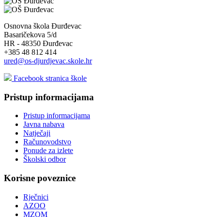
Osnovna škola Đurđevac
Basaričekova 5/d
HR - 48350 Đurđevac
+385 48 812 414
ured@os-djurdjevac.skole.hr
Facebook stranica škole
Pristup informacijama
Pristup informacijama
Javna nabava
Natječaji
Računovodstvo
Ponude za izlete
Školski odbor
Korisne poveznice
Rječnici
AZOO
MZOM