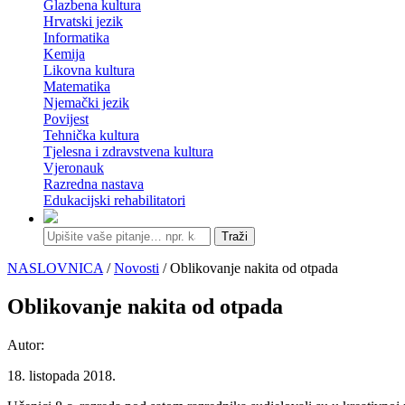
Glazbena kultura
Hrvatski jezik
Informatika
Kemija
Likovna kultura
Matematika
Njemački jezik
Povijest
Tehnička kultura
Tjelesna i zdravstvena kultura
Vjeronauk
Razredna nastava
Edukacijski rehabilitatori
Traži
NASLOVNICA
/
Novosti
/ Oblikovanje nakita od otpada
Oblikovanje nakita od otpada
Autor:
18. listopada 2018.