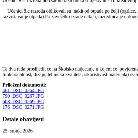
Učenici 8.c razreda pod satom razrednika sudjelovali su u kreativnoj ra
Učenici 8.c razreda oblikovali su nakit od otpada po želji (ogrlice, nau
razvrstavanje otpada) Po završetku izrade nakita, razrednica je u dogo
Ta dva rada proslijedit će na Školsko natjecanje u kojem će povjeren
funkcionalnost, dizajn, tehnička kvaliteta, iskoristivost materijala) i
Priloženi dokumenti:
461_DSC_0264.JPG
790_DSC_0267.JPG
608_DSC_0269.JPG
176_DSC_0271.JPG
Ostale obavijesti
25. srpnja 2026.