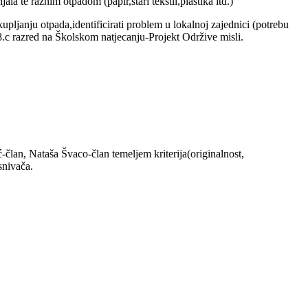
a te raznim otpadom (papir,stari tekstil,plastika itd.)
akupljanju otpada,identificirati problem u lokalnoj zajednici (potrebu
 8.c razred na Školskom natjecanju-Projekt Održive misli.
član, Nataša Švaco-član temeljem kriterija(originalnost,
snivača.