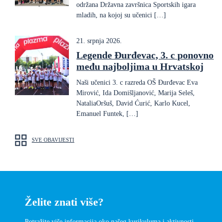
održana Državna završnica Sportskih igara
mladih, na kojoj su učenici […]
21. srpnja 2026.
Legende Đurđevac, 3. c ponovno
među najboljima u Hrvatskoj
Naši učenici 3. c razreda OŠ Đurđevac Eva
Mirović, Ida Domišljanović, Marija Seleš,
NataliaOršuš, David Ćurić, Karlo Kucel,
Emanuel Funtek, […]
SVE OBAVIJESTI
Želite znati više?
Potražite više informacija oko našeg kurikuluma i aktivnosti.