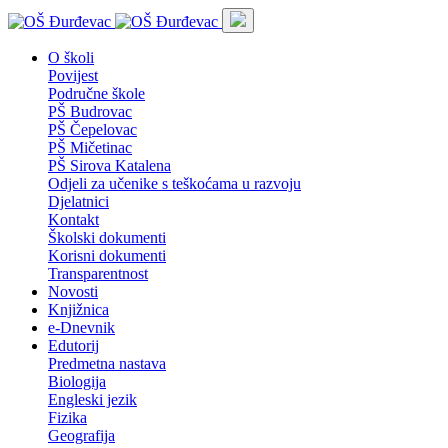
O školi
Povijest
Područne škole
PŠ Budrovac
PŠ Čepelovac
PŠ Mičetinac
PŠ Sirova Katalena
Odjeli za učenike s teškoćama u razvoju
Djelatnici
Kontakt
Školski dokumenti
Korisni dokumenti
Transparentnost
Novosti
Knjižnica
e-Dnevnik
Edutorij
Predmetna nastava
Biologija
Engleski jezik
Fizika
Geografija