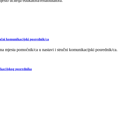
sto učitelja edukatora/rehabilitatora.
ručni komunikacijski posrednik/ca
adna mjesta pomoćnik/ca u nastavi i stručni komunikacijski posrednik/ca.
ikacijskog posrednika