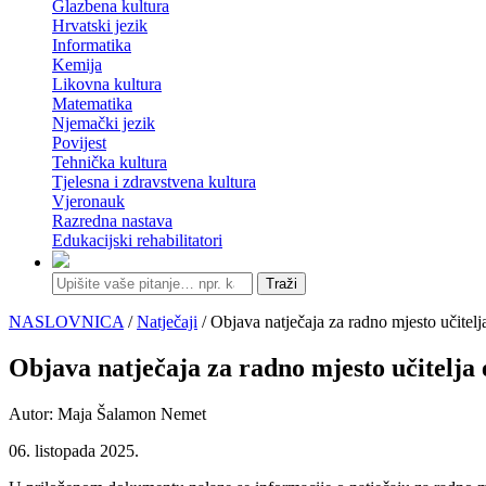
Glazbena kultura
Hrvatski jezik
Informatika
Kemija
Likovna kultura
Matematika
Njemački jezik
Povijest
Tehnička kultura
Tjelesna i zdravstvena kultura
Vjeronauk
Razredna nastava
Edukacijski rehabilitatori
Traži
NASLOVNICA
/
Natječaji
/ Objava natječaja za radno mjesto učitelj
Objava natječaja za radno mjesto učitelja
Autor: Maja Šalamon Nemet
06. listopada 2025.