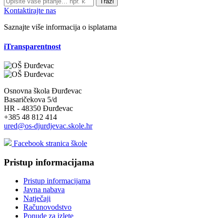
Traži
Kontaktirajte nas
Saznajte više informacija o isplatama
iTransparentnost
Osnovna škola Đurđevac
Basaričekova 5/d
HR - 48350 Đurđevac
+385 48 812 414
ured@os-djurdjevac.skole.hr
Facebook stranica škole
Pristup informacijama
Pristup informacijama
Javna nabava
Natječaji
Računovodstvo
Ponude za izlete