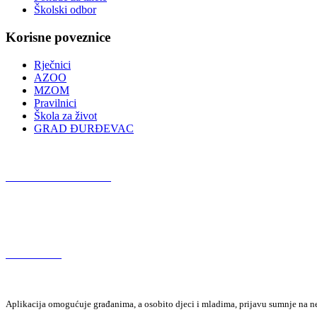
Školski odbor
Korisne poveznice
Rječnici
AZOO
MZOM
Pravilnici
Škola za život
GRAD ĐURĐEVAC
Podcast OŠ Đurđevac
Red Button
Aplikacija omogućuje građanima, a osobito djeci i mladima, prijavu sumnje na neza