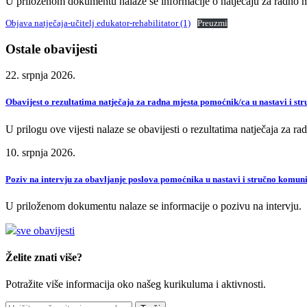
U priloženom dokumentu nalaze se informacije o natječaju za radno mje
Objava natječaja-učitelj edukator-rehabilitator (1)
Preuzmi
Ostale obavijesti
22. srpnja 2026.
Obavijest o rezultatima natječaja za radna mjesta pomoćnik/ca u nastavi i st
U prilogu ove vijesti nalaze se obavijesti o rezultatima natječaja za r
10. srpnja 2026.
Poziv na intervju za obavljanje poslova pomoćnika u nastavi i stručno komun
U priloženom dokumentu nalaze se informacije o pozivu na intervju.
sve obavijesti
Želite znati više?
Potražite više informacija oko našeg kurikuluma i aktivnosti.