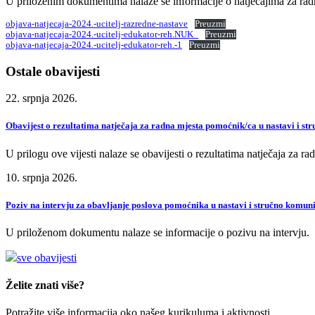
U priloženim dokumentima nalaze se informacije o natječajima za radna m
objava-natjecaja-2024.-ucitelj-razredne-nastave
Preuzmi
objava-natjecaja-2024.-ucitelj-edukator-reh.NUK_
Preuzmi
objava-natjecaja-2024.-ucitelj-edukator-reh.-1
Preuzmi
Ostale obavijesti
22. srpnja 2026.
Obavijest o rezultatima natječaja za radna mjesta pomoćnik/ca u nastavi i st
U prilogu ove vijesti nalaze se obavijesti o rezultatima natječaja za r
10. srpnja 2026.
Poziv na intervju za obavljanje poslova pomoćnika u nastavi i stručno komun
U priloženom dokumentu nalaze se informacije o pozivu na intervju.
sve obavijesti
Želite znati više?
Potražite više informacija oko našeg kurikuluma i aktivnosti.