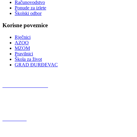
Računovodstvo
Ponude za izlete
Školski odbor
Korisne poveznice
Rječnici
AZOO
MZOM
Pravilnici
Škola za život
GRAD ĐURĐEVAC
Podcast OŠ Đurđevac
Red Button