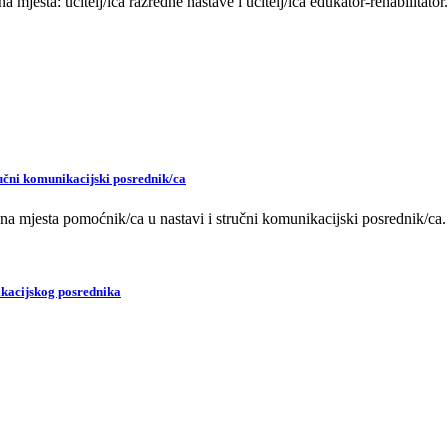
jesta: učitelj/ica razredne nastave i učitelj/ica edukator-rehabilitator.
ručni komunikacijski posrednik/ca
adna mjesta pomoćnik/ca u nastavi i stručni komunikacijski posrednik/ca.
ikacijskog posrednika