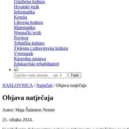
Glazbena kultura
Hrvatski jezik
Informatika
Kemija
Likovna kultura
Matematika
Njemački jezik
Povijest
Tehnička kultura
Tjelesna i zdravstvena kultura
Vjeronauk
Razredna nastava
Edukacijski rehabilitatori
Traži
NASLOVNICA
/
Natječaji
/ Objava natječaja
Objava natječaja
Autor: Maja Šalamon Nemet
21. ožujka 2024.