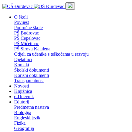
O školi
Povijest
Područne škole
PŠ Budrovac
PŠ Čepelovac
PŠ Mičetinac
PŠ Sirova Katalena
Odjeli za učenike s teškoćama u razvoju
Djelatnici
Kontakt
Školski dokumenti
Korisni dokumenti
Transparentnost
Novosti
Knjižnica
e-Dnevnik
Edutorij
Predmetna nastava
Biologija
Engleski jezik
Fizika
Geografija