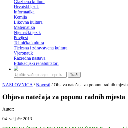
Glazbena kultura
Hrvatski jezik
Informatika
Kemija
Likovna kultura
Matematika
Njemački jezik
Povijest
Tehnička kultura
Tjelesna i zdravstvena kultura
Vjeronauk
Razredna nastava
Edukacijski rehabilitatori
Traži
NASLOVNICA
/
Novosti
/ Objava natečaja za popunu radnih mjesta
Objava natečaja za popunu radnih mjesta
Autor:
04. veljače 2013.