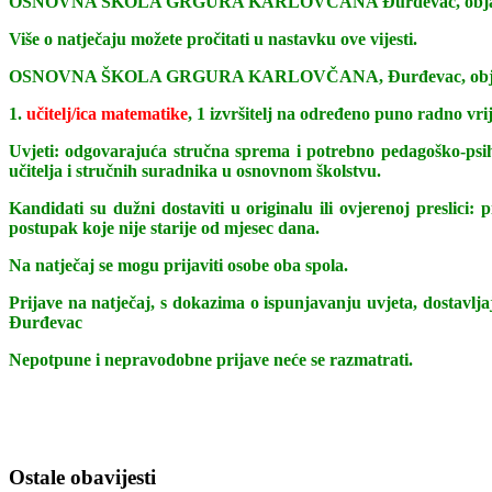
OSNOVNA ŠKOLA GRGURA KARLOVČANA Đurđevac, objavljuje
Više o natječaju možete pročitati u nastavku ove vijesti.
OSNOVNA ŠKOLA GRGURA KARLOVČANA, Đurđevac, objavljuj
1.
učitelj/ica matematike
, 1 izvršitelj na određeno puno radno vri
Uvjeti: odgovarajuća stručna sprema i potrebno pedagoško-ps
učitelja i stručnih suradnika u osnovnom školstvu.
Kandidati su dužni dostaviti u originalu ili ovjerenoj preslici
postupak koje nije starije od mjesec dana.
Na natječaj se mogu prijaviti osobe oba spola.
Prijave na natječaj, s dokazima o ispunjavanju uvjeta, d
Đurđevac
Nepotpune i nepravodobne prijave neće se razmatrati.
Ostale obavijesti