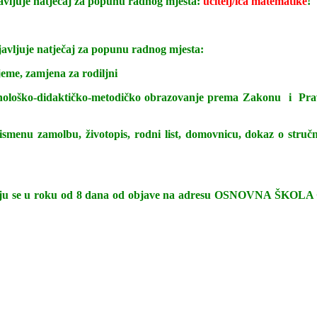
 natječaj za popunu radnog mjesta:
učitelj/ica matematike
!
e natječaj za popunu radnog mjesta:
jeme, zamjena za rodiljni
ihološko-didaktičko-metodičko obrazovanje prema Zakonu i Prav
: pismenu zamolbu, životopis, rodni list, domovnicu, dokaz o str
ostavljaju se u roku od 8 dana od objave na adresu OSNOVNA 