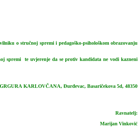
ilniku o stručnoj spremi i pedagoško-psihološkom obrazovanju
učnoj spremi te uvjerenje da se protiv kandidata ne vodi kazneni
ŠKOLA GRGURA KARLOVČANA, Đurđevac, Basaričekova 5d, 48350
Ravnatelj:
Marijan Vinković