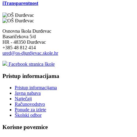
iTransparentnost
Osnovna škola Đurđevac
Basaričekova 5/d
HR - 48350 Đurđevac
+385 48 812 414
ured@os-djurdjevac.skole.hr
Facebook stranica škole
Pristup informacijama
Pristup informacijama
Javna nabava
Natječaji
Računovodstvo
Ponude za izlete
Školski odbor
Korisne poveznice