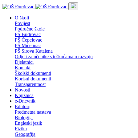
O školi
Povijest
Područne škole
PŠ Budrovac
PŠ Čepelovac
PŠ Mičetinac
PŠ Sirova Katalena
Odjeli za učenike s teškoćama u razvoju
Djelatnici
Kontakt
Školski dokumenti
Korisni dokumenti
Transparentnost
Novosti
Knjižnica
e-Dnevnik
Edutorij
Predmetna nastava
Biologija
Engleski jezik
Fizika
Geografija