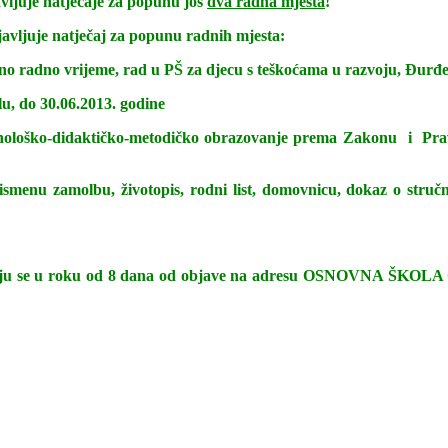
 natječaje za popunu još
dva radna mjesta
!
e natječaj za popunu radnih mjesta:
puno radno vrijeme, rad u PŠ za djecu s teškoćama u razvoju, Đurđ
jelu, do 30.06.2013. godine
ihološko-didaktičko-metodičko obrazovanje prema Zakonu i Prav
: pismenu zamolbu, životopis, rodni list, domovnicu, dokaz o str
ostavljaju se u roku od 8 dana od objave na adresu OSNOVNA 