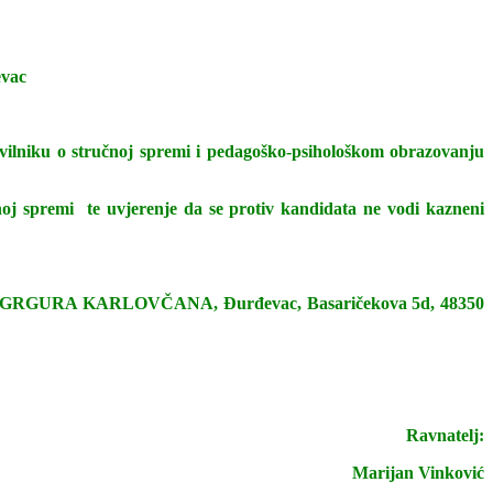
evac
ilniku o stručnoj spremi i pedagoško-psihološkom obrazovanju
učnoj spremi te uvjerenje da se protiv kandidata ne vodi kazneni
ŠKOLA GRGURA KARLOVČANA, Đurđevac, Basaričekova 5d, 48350
Ravnatelj:
Marijan Vinković