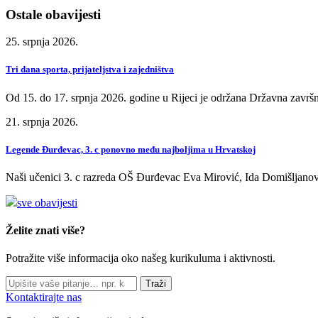
Ostale obavijesti
25. srpnja 2026.
Tri dana sporta, prijateljstva i zajedništva
Od 15. do 17. srpnja 2026. godine u Rijeci je održana Državna završn
21. srpnja 2026.
Legende Đurđevac, 3. c ponovno među najboljima u Hrvatskoj
Naši učenici 3. c razreda OŠ Đurđevac Eva Mirović, Ida Domišljanov
sve obavijesti
Želite znati više?
Potražite više informacija oko našeg kurikuluma i aktivnosti.
Traži
Kontaktirajte nas