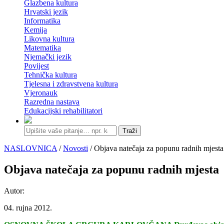
Glazbena kultura
Hrvatski jezik
Informatika
Kemija
Likovna kultura
Matematika
Njemački jezik
Povijest
Tehnička kultura
Tjelesna i zdravstvena kultura
Vjeronauk
Razredna nastava
Edukacijski rehabilitatori
Traži
NASLOVNICA
/
Novosti
/ Objava natečaja za popunu radnih mjesta
Objava natečaja za popunu radnih mjesta
Autor:
04. rujna 2012.