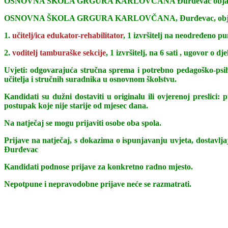
OSNOVNA ŠKOLA GRGURA KARLOVČANA Đurđevac objavljuje
OSNOVNA ŠKOLA GRGURA KARLOVČANA, Đurđevac, objavljuj
1.
učitelj/ica edukator-rehabilitator
, 1 izvršitelj na neodređeno 
2.
voditelj tamburaške sekcije
, 1 izvršitelj, na 6 sati , ugovor o d
Uvjeti: odgovarajuća stručna sprema i potrebno pedagoško-ps
učitelja i stručnih suradnika u osnovnom školstvu.
Kandidati su dužni dostaviti u originalu ili ovjerenoj preslici
postupak koje nije starije od mjesec dana.
Na natječaj se mogu prijaviti osobe oba spola.
Prijave na natječaj, s dokazima o ispunjavanju uvjeta, d
Đurđevac
Kandidati podnose prijave za konkretno radno mjesto.
Nepotpune i nepravodobne prijave neće se razmatrati.