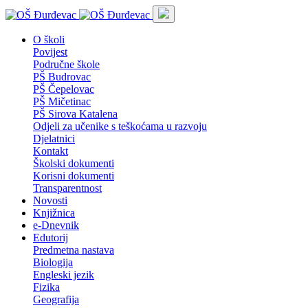
O školi
Povijest
Područne škole
PŠ Budrovac
PŠ Čepelovac
PŠ Mičetinac
PŠ Sirova Katalena
Odjeli za učenike s teškoćama u razvoju
Djelatnici
Kontakt
Školski dokumenti
Korisni dokumenti
Transparentnost
Novosti
Knjižnica
e-Dnevnik
Edutorij
Predmetna nastava
Biologija
Engleski jezik
Fizika
Geografija