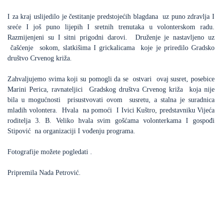
I za kraj uslijedilo je čestitanje predstojećih blagdana uz puno zdravlja I
sreće I još puno lijepih I sretnih trenutaka u volonterskom radu.
Razmijenjeni su I sitni prigodni darovi. Druženje je nastavljeno uz
čašćenje sokom, slatkišima I grickalicama koje je priredilo Gradsko
društvo Crvenog križa.
Zahvaljujemo svima koji su pomogli da se ostvari ovaj susret, posebice
Marini Perica, ravnateljici Gradskog društva Crvenog križa koja nije
bila u mogućnosti prisustvovati ovom susretu, a stalna je suradnica
mladih volontera. Hvala na pomoći I Ivici Kuštro, predstavniku Vijeća
roditelja 3. B. Veliko hvala svim gošćama volonterkama I gospođi
Stipović na organizaciji I vođenju programa.
Fotografije možete pogledati .
Pripremila Nada Petrović.