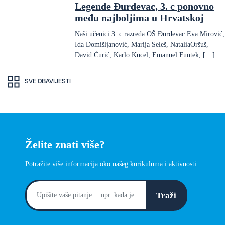
Legende Đurđevac, 3. c ponovno
među najboljima u Hrvatskoj
Naši učenici 3. c razreda OŠ Đurđevac Eva Mirović,
Ida Domišljanović, Marija Seleš, NataliaOršuš,
David Ćurić, Karlo Kucel, Emanuel Funtek, […]
SVE OBAVIJESTI
Želite znati više?
Potražite više informacija oko našeg kurikuluma i aktivnosti.
Traži