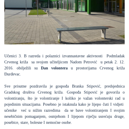
Učenici 3. B razreda i polaznici izvannastavne aktivnosti Podmladak
Crvenog križa sa svojom učiteljicom Nadom Petrović u petak 2. 12.
2016. obilježili su
Dan volontera
u prostorijama Crvenog križa
Đurđevac.
Sve prisutne pozdravila je gospođa Branka Stipović, predsjednica
Gradskog društva Crvenog križa. Gospođa Stipović je govorila o
volontiranju, što je volontiranje I koliko je važan volonterski rad u
pojedinim situacijama. Posebno je istaknula kako je lijepo čuti I vidjeti
učenike već u nižim razredima da se bave volontiranjem I svojim
nesebičnim pomaganjem, osmjehom I lijepom riječju usrećuju druge,
posebice, stare, bolesne I nemoćne osobe.