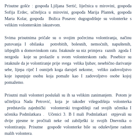
Prisutne gošće : gospođa Ljiljana Sertić, liječnica u mirovini, gospođa
Sofija Erdec, učiteljica u mirovini, gospođa Marija Plantek, gospođa
Marta Kolar, gospođa Božica Posavec dugogodišnje su volonterke s
velikim volonterskim iskustvom.
Svima prisutnima pričale su o svojim počecima volontiranja, načinu
putovanja I obilaska potrebitih, bolesnih, nemoćnih, napuštenih,
izbjeglih u domovinskom ratu. Istaknule su niz primjera raznih zgoda I
nezgoda koje su prolazile u svom volonterskom radu. Posebice su
istaknule da je volontiranje prije svega velika ljubav, nesebično darivanje
sebe, lijepa riječ I osmijeh koga daruješ nekome, veliko zadovoljstvo
koje ispunjuje osobu koja pomaže kao I zadovoljstvo osobe kojoj
pomažemo.
Prisutni mali volonteri poslušali su ih sa velikim zanimanjem. Potom je
učiteljica Nada Petrović, koja je također višegodišnja volonterka
predstavila zajednički volonterski trogodišnji rad svojih učenika I
učenika Podmlatkara . Učenici 3. B I mali Podmlatkari otpjevali su
dvije pjesme te pročitali neke od zabilješki iz svojih Dnevnika o
volontiranju. Prisutne gospođe volonterke bile su oduševljene radom
malih volontera.