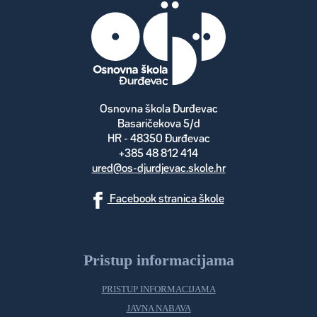
Osnovna škola Đurđevac
Basaričekova 5/d
HR - 48350 Đurđevac
+385 48 812 414
ured@os-djurdjevac.skole.hr
Facebook stranica škole
Pristup informacijama
PRISTUP INFORMACIJAMA
JAVNA NABAVA