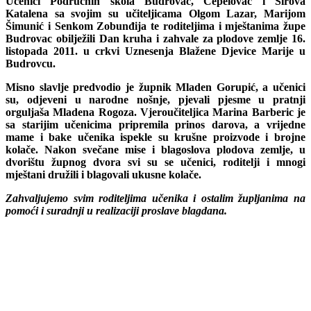
Učenici Područnih škola Budrovac, Čepelovac i Sirova
Katalena sa svojim su učiteljicama Olgom Lazar, Marijom
Šimunić i Senkom Zobunđija te roditeljima i mještanima župe
Budrovac obilježili
Dan kruha i zahvale za plodove zemlje
16.
listopada 2011. u crkvi Uznesenja Blažene Djevice Marije u
Budrovcu.
Misno slavlje predvodio je župnik Mladen Gorupić, a učenici
su, odjeveni u narodne nošnje, pjevali pjesme u pratnji
orguljaša Mladena Rogoza. Vjeroučiteljica Marina Barberic je
sa starijim učenicima pripremila prinos darova, a vrijedne
mame i bake učenika ispekle su krušne proizvode i brojne
kolače. Nakon svečane mise i blagoslova plodova zemlje, u
dvorištu župnog dvora svi su se učenici, roditelji i mnogi
mještani družili i blagovali ukusne kolače.
Zahvaljujemo svim roditeljima učenika i ostalim župljanima na
pomoći i suradnji u realizaciji proslave blagdana.