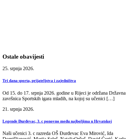
Ostale obavijesti
25. srpnja 2026.
Tri dana sporta, prijateljstva i zajedništva
Od 15. do 17. srpnja 2026. godine u Rijeci je održana Državna
završnica Sportskih igara mladih, na kojoj su učenici […]
21. srpnja 2026.
Legende Đurđevac, 3. c ponovno među najboljima u Hrvatskoj
Naši učenici 3. c razreda OŠ Đurđevac Eva Mirović, Ida
Domišljanović, Marija Seleš, NataliaOršuš, David Ćurić, Karlo