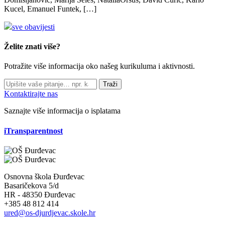
Kucel, Emanuel Funtek, […]
sve obavijesti
Želite znati više?
Potražite više informacija oko našeg kurikuluma i aktivnosti.
Traži
Kontaktirajte nas
Saznajte više informacija o isplatama
iTransparentnost
Osnovna škola Đurđevac
Basaričekova 5/d
HR - 48350 Đurđevac
+385 48 812 414
ured@os-djurdjevac.skole.hr