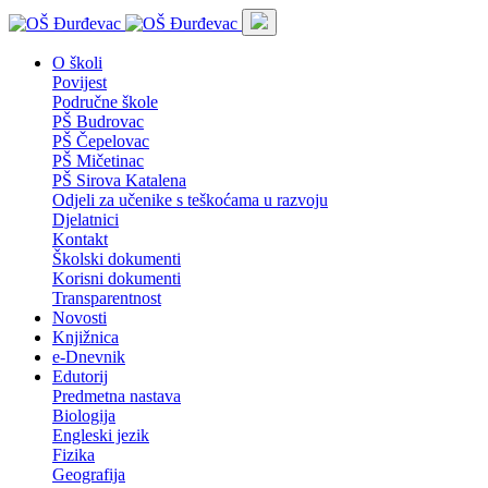
O školi
Povijest
Područne škole
PŠ Budrovac
PŠ Čepelovac
PŠ Mičetinac
PŠ Sirova Katalena
Odjeli za učenike s teškoćama u razvoju
Djelatnici
Kontakt
Školski dokumenti
Korisni dokumenti
Transparentnost
Novosti
Knjižnica
e-Dnevnik
Edutorij
Predmetna nastava
Biologija
Engleski jezik
Fizika
Geografija