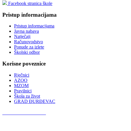
Facebook stranica škole
Pristup informacijama
Pristup informacijama
Javna nabava
Natječaji
Računovodstvo
Ponude za izlete
Školski odbor
Korisne poveznice
Rječnici
AZOO
MZOM
Pravilnici
Škola za život
GRAD ĐURĐEVAC
Podcast OŠ Đurđevac