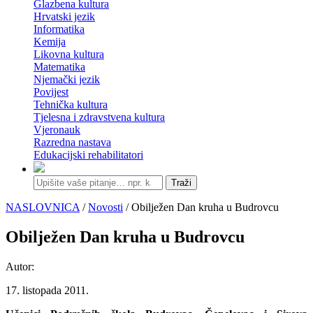
Glazbena kultura
Hrvatski jezik
Informatika
Kemija
Likovna kultura
Matematika
Njemački jezik
Povijest
Tehnička kultura
Tjelesna i zdravstvena kultura
Vjeronauk
Razredna nastava
Edukacijski rehabilitatori
Traži
NASLOVNICA
/
Novosti
/ Obilježen Dan kruha u Budrovcu
Obilježen Dan kruha u Budrovcu
Autor:
17. listopada 2011.