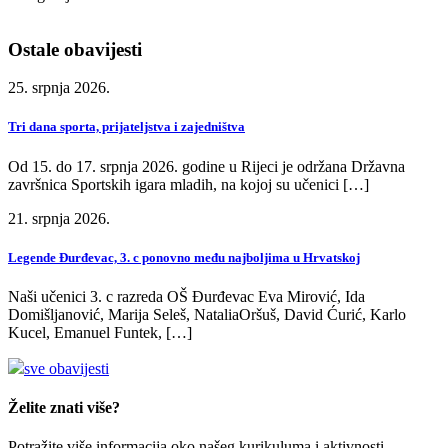
Ostale obavijesti
25. srpnja 2026.
Tri dana sporta, prijateljstva i zajedništva
Od 15. do 17. srpnja 2026. godine u Rijeci je održana Državna
završnica Sportskih igara mladih, na kojoj su učenici […]
21. srpnja 2026.
Legende Đurđevac, 3. c ponovno među najboljima u Hrvatskoj
Naši učenici 3. c razreda OŠ Đurđevac Eva Mirović, Ida
Domišljanović, Marija Seleš, NataliaOršuš, David Ćurić, Karlo
Kucel, Emanuel Funtek, […]
sve obavijesti
Želite znati više?
Potražite više informacija oko našeg kurikuluma i aktivnosti.