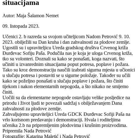
situacijama
Autor: Maja Šalamon Nemet
09. listopada 2023.
Učenici 2. b razreda sa svojom učiteljicom Nadom Petrović 9. 10.
2023. obilježili su Dan kruha i dan zahvalnosti za plodove zemlje.
Ugostili su i upraviteljicu Ureda gradskog društva Crvenog križa
Đurđevac Sofiju Paša. Podučila nas je koja je uloga Crvenog križa,
tko su volonteri. Doznali su kako se ponašati, koga nazvati, što
učiniti u izvanrednim situacijama poput potresa, poplave i požara.
Tako su kroz demonstraciju naučili izabrati sigurna mjesta u učionici
u slučaju potresa i postaviti se u sigurne položaje. Također su učili
kako se poželjno ponašati u slučaju poplave i požara, što činiti
tijekom i nakon elementarnih nepogoda, a što nikako ne smijemo
činiti.
Uočili su da elementarne nepogode ostavljaju velike posljedice na
prirodu i život ljudi te povezali sadržaj s obilježavanjem Dana
zahvalnosti za plodove zemlje.
Zahvaljujemo upraviteljici Ureda GDCK Đurđevac Sofiji Paša na
vrlo korisnom predavanju i demonstraciji. Hvala i roditeljima
učenika 2.b na pripremljenim plodovima i krušnim proizvodima.
Pripremila Nada Petrović
Fotografije: Katarina Maletić i Nada Petrović