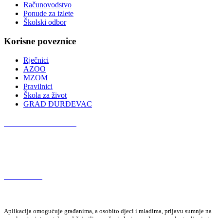
Računovodstvo
Ponude za izlete
Školski odbor
Korisne poveznice
Rječnici
AZOO
MZOM
Pravilnici
Škola za život
GRAD ĐURĐEVAC
Podcast OŠ Đurđevac
Red Button
Aplikacija omogućuje građanima, a osobito djeci i mladima, prijavu sumnje na