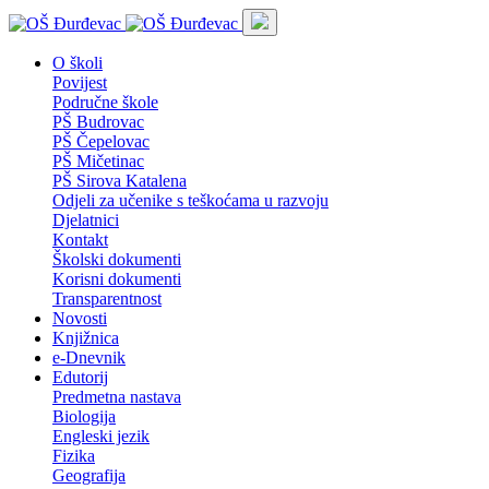
O školi
Povijest
Područne škole
PŠ Budrovac
PŠ Čepelovac
PŠ Mičetinac
PŠ Sirova Katalena
Odjeli za učenike s teškoćama u razvoju
Djelatnici
Kontakt
Školski dokumenti
Korisni dokumenti
Transparentnost
Novosti
Knjižnica
e-Dnevnik
Edutorij
Predmetna nastava
Biologija
Engleski jezik
Fizika
Geografija