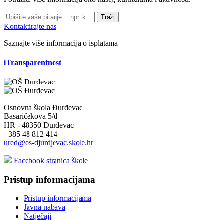
Traži
Kontaktirajte nas
Saznajte više informacija o isplatama
iTransparentnost
Osnovna škola Đurđevac
Basaričekova 5/d
HR - 48350 Đurđevac
+385 48 812 414
ured@os-djurdjevac.skole.hr
Facebook stranica škole
Pristup informacijama
Pristup informacijama
Javna nabava
Natječaji