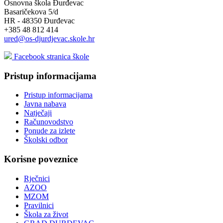
Osnovna škola Đurđevac
Basaričekova 5/d
HR - 48350 Đurđevac
+385 48 812 414
ured@os-djurdjevac.skole.hr
Facebook stranica škole
Pristup informacijama
Pristup informacijama
Javna nabava
Natječaji
Računovodstvo
Ponude za izlete
Školski odbor
Korisne poveznice
Rječnici
AZOO
MZOM
Pravilnici
Škola za život