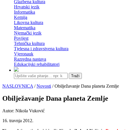
Glazbena kultura
Hrvatski jezik
Informatika
Kemija
Likovna kultura
Matematika
Njemački jezik
Povijest
Tehnička kultura
Tjelesna i zdravstvena kultura
Vjeronauk
Razredna nastava
Edukacijski rehabilitatori
Traži
NASLOVNICA
/
Novosti
/ Obilježavanje Dana planeta Zemlje
Obilježavanje Dana planeta Zemlje
Autor: Nikola Vuković
16. travnja 2012.