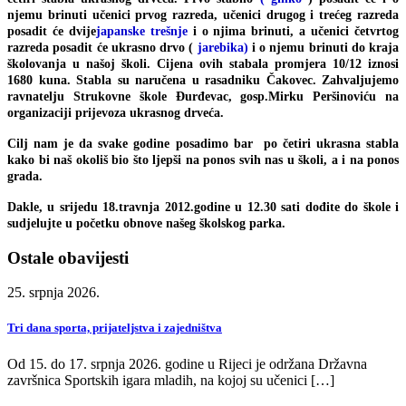
njemu brinuti učenici prvog razreda, učenici drugog i trećeg razreda
posadit će dvije
japanske trešnje
i o njima brinuti, a učenici četvrtog
razreda posadit će ukrasno drvo (
jarebika)
i o njemu brinuti do kraja
školovanja u našoj školi. Cijena ovih stabala promjera 10/12 iznosi
1680 kuna. Stabla su naručena u rasadniku Čakovec. Zahvaljujemo
ravnatelju Strukovne škole Đurđevac, gosp.Mirku Peršinoviću na
organizaciji prijevoza ukrasnog drveća.
Cilj nam je da svake godine posadimo bar po četiri ukrasna stabla
kako bi naš okoliš bio što ljepši na ponos svih nas u školi, a i na ponos
grada.
Dakle, u srijedu 18.travnja 2012.godine u 12.30 sati dođite do škole i
sudjelujte u početku obnove našeg školskog parka.
Ostale obavijesti
25. srpnja 2026.
Tri dana sporta, prijateljstva i zajedništva
Od 15. do 17. srpnja 2026. godine u Rijeci je održana Državna
završnica Sportskih igara mladih, na kojoj su učenici […]