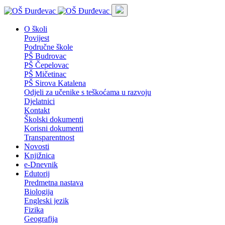
O školi
Povijest
Područne škole
PŠ Budrovac
PŠ Čepelovac
PŠ Mičetinac
PŠ Sirova Katalena
Odjeli za učenike s teškoćama u razvoju
Djelatnici
Kontakt
Školski dokumenti
Korisni dokumenti
Transparentnost
Novosti
Knjižnica
e-Dnevnik
Edutorij
Predmetna nastava
Biologija
Engleski jezik
Fizika
Geografija