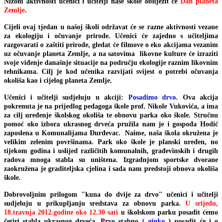
Nizom aktivnosti učenici i učitelji naše škole obilježit će
Dan planeta
Zemlje
.
Cijeli ovaj tjedan u našoj školi održavat će se razne aktivnosti vezane
za ekologiju i očuvanje prirode. Učenici će zajedno s učiteljima
razgovarati o zaštiti prirode, gledat će filmove o eko akcijama vezanim
uz očuvanje planeta Zemlje, a na satovima likovne kulture će izraziti
svoje viđenje današnje situacije na području ekologije raznim likovnim
tehnikama. Cilj je kod učenika razvijati svijest o potrebi očuvanja
okoliša kao i cijelog planeta Zemlje.
Učenici i učitelji sudjeluju u akciji:
Posadimo drvo.
Ova akcija
pokrenuta je na prijedlog pedagoga škole prof. Nikole Vukovića, a ima
za cilj uređenje školskog okoliša te obnovu parka oko škole. Stručnu
pomoć oko izbora ukrasnog drveća pružila nam je i gospođa Hodić
zaposlena u Komunalijama Đurđevac. Naime, naša škola okružena je
velikim zelenim površinama. Park oko škole je planski uređen, no
tijekom godina i uslijed različitih komunalnih, građevinskih i drugih
radova mnoga stabla su uništena. Izgradnjom sportske dvorane
zaokružena je graditeljska cjelina i sada nam predstoji obnova okoliša
škole.
Dobrovoljnim prilogom "kuna do dvije za drvo" učenici i učitelji
sudjeluju u prikupljanju sredstava za obnovu parka.
U srijedu,
18.travnja 2012.godine oko 12.30 sati
u školskom parku posadit ćemo
četiri stabla ukrasnog drveća. Prvo stabno
( ginko
) posadit će i o