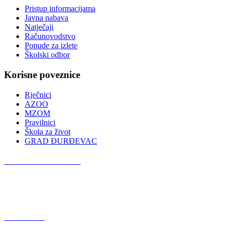
Pristup informacijama
Javna nabava
Natječaji
Računovodstvo
Ponude za izlete
Školski odbor
Korisne poveznice
Rječnici
AZOO
MZOM
Pravilnici
Škola za život
GRAD ĐURĐEVAC
Podcast OŠ Đurđevac
Red Button