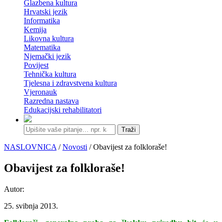
Glazbena kultura
Hrvatski jezik
Informatika
Kemija
Likovna kultura
Matematika
Njemački jezik
Povijest
Tehnička kultura
Tjelesna i zdravstvena kultura
Vjeronauk
Razredna nastava
Edukacijski rehabilitatori
Traži
NASLOVNICA
/
Novosti
/ Obavijest za folkloraše!
Obavijest za folkloraše!
Autor:
25. svibnja 2013.