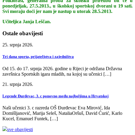
Folkloraši, generalna proba za školsku priredbu bit će u
ponedjeljak, 27.5.2013., u školskoj sportskoj dvorani u 19 sati.
Svi moraju doći jer nam je nastup u utorak 28.5.2013.
Učiteljica Janja Leščan.
Ostale obavijesti
25. srpnja 2026.
Tri dana sporta, prijateljstva i zajedništva
Od 15. do 17. srpnja 2026. godine u Rijeci je održana Državna
završnica Sportskih igara mladih, na kojoj su učenici […]
21. srpnja 2026.
Legende Đurđevac, 3. c ponovno među najboljima u Hrvatskoj
Naši učenici 3. c razreda OŠ Đurđevac Eva Mirović, Ida
Domišljanović, Marija Seleš, NataliaOršuš, David Ćurić, Karlo
Kucel, Emanuel Funtek, […]
sve obavijesti