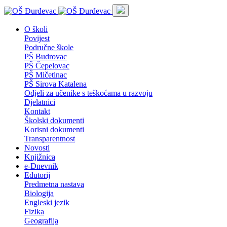
O školi
Povijest
Područne škole
PŠ Budrovac
PŠ Čepelovac
PŠ Mičetinac
PŠ Sirova Katalena
Odjeli za učenike s teškoćama u razvoju
Djelatnici
Kontakt
Školski dokumenti
Korisni dokumenti
Transparentnost
Novosti
Knjižnica
e-Dnevnik
Edutorij
Predmetna nastava
Biologija
Engleski jezik
Fizika
Geografija