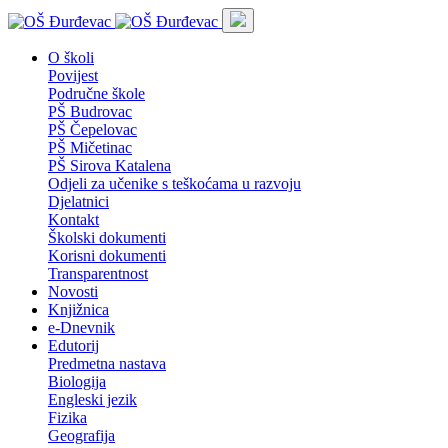
O školi
Povijest
Područne škole
PŠ Budrovac
PŠ Čepelovac
PŠ Mičetinac
PŠ Sirova Katalena
Odjeli za učenike s teškoćama u razvoju
Djelatnici
Kontakt
Školski dokumenti
Korisni dokumenti
Transparentnost
Novosti
Knjižnica
e-Dnevnik
Edutorij
Predmetna nastava
Biologija
Engleski jezik
Fizika
Geografija