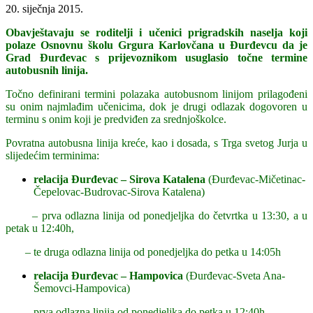
20. siječnja 2015.
Obavještavaju se roditelji i učenici prigradskih naselja koji
polaze Osnovnu školu Grgura Karlovčana u Đurđevcu da je
Grad Đurđevac s prijevoznikom usuglasio točne termine
autobusnih linija.
Točno definirani termini polazaka autobusnom linijom prilagođeni
su onim najmlađim učenicima, dok je drugi odlazak dogovoren u
terminu s onim koji je predviđen za srednjoškolce.
Povratna autobusna linija kreće, kao i dosada, s Trga svetog Jurja u
slijedećim terminima:
relacija Đurđevac – Sirova Katalena
(Đurđevac-Mičetinac-
Čepelovac-Budrovac-Sirova Katalena)
– prva odlazna linija od ponedjeljka do četvrtka u 13:30, a u
petak u 12:40h,
– te druga odlazna linija od ponedjeljka do petka u 14:05h
relacija Đurđevac – Hampovica
(Đurđevac-Sveta Ana-
Šemovci-Hampovica)
– prva odlazna linija od ponedjeljka do petka u 12:40h,