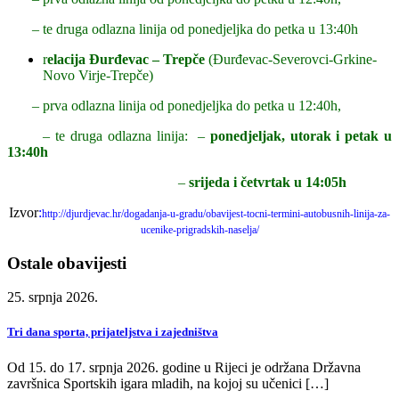
– te druga odlazna linija od ponedjeljka do petka u 13:40h
r
elacija Đurđevac – Trepče
(Đurđevac-Severovci-Grkine-
Novo Virje-Trepče)
– prva odlazna linija od ponedjeljka do petka u 12:40h,
– te druga odlazna linija: –
ponedjeljak, utorak i petak u
13:40h
–
srijeda i četvrtak u 14:05h
Izvor
:
http://djurdjevac.hr/dogadanja-u-gradu/obavijest-tocni-termini-autobusnih-linija-za-
ucenike-prigradskih-naselja/
Ostale obavijesti
25. srpnja 2026.
Tri dana sporta, prijateljstva i zajedništva
Od 15. do 17. srpnja 2026. godine u Rijeci je održana Državna
završnica Sportskih igara mladih, na kojoj su učenici […]