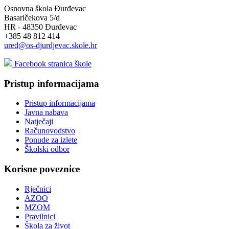
Osnovna škola Đurđevac
Basaričekova 5/d
HR - 48350 Đurđevac
+385 48 812 414
ured@os-djurdjevac.skole.hr
Facebook stranica škole
Pristup informacijama
Pristup informacijama
Javna nabava
Natječaji
Računovodstvo
Ponude za izlete
Školski odbor
Korisne poveznice
Rječnici
AZOO
MZOM
Pravilnici
Škola za život