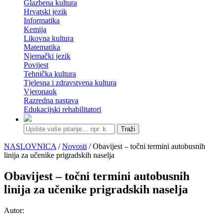
Glazbena kultura
Hrvatski jezik
Informatika
Kemija
Likovna kultura
Matematika
Njemački jezik
Povijest
Tehnička kultura
Tjelesna i zdravstvena kultura
Vjeronauk
Razredna nastava
Edukacijski rehabilitatori
Traži
NASLOVNICA
/
Novosti
/ Obavijest – točni termini autobusnih
linija za učenike prigradskih naselja
Obavijest – točni termini autobusnih
linija za učenike prigradskih naselja
Autor: