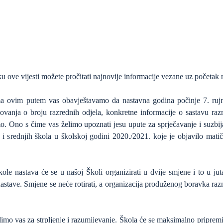
vku ove vijesti možete pročitati najnovije informacije vezane uz početak
a ovim putem vas obavještavamo da nastavna godina počinje 7. ruj
ovanja o broju razrednih odjela, konkretne informacije o sastavu razr
o. Ono s čime vas želimo upoznati jesu upute za sprječavanje i suz
 i srednjih škola u školskoj godini 2020./2021. koje je objavilo mati
e nastava će se u našoj Školi organizirati u dvije smjene i to u jut
tave. Smjene se neće rotirati, a organizacija produženog boravka raz
olimo vas za strpljenje i razumijevanje. Škola će se maksimalno pripre