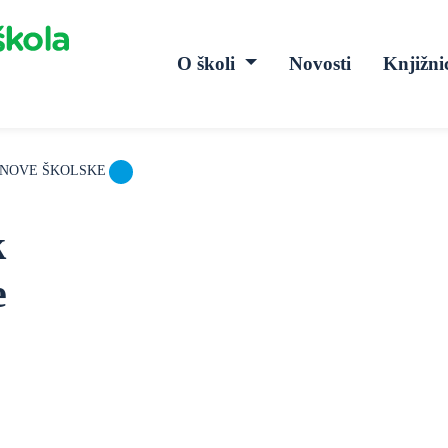
O školi
Novosti
Knjižni
K NOVE ŠKOLSKE
k
e