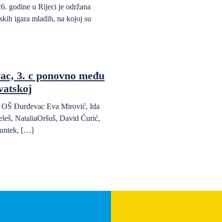
6. godine u Rijeci je održana
kih igara mladih, na kojoj su
ac, 3. c ponovno među
vatskoj
da OŠ Đurđevac Eva Mirović, Ida
eleš, NataliaOršuš, David Ćurić,
untek, […]