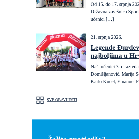
Od 15. do 17. srpnja 202
Državna završnica Sports
učenici […]
21. srpnja 2026.
Legende Đurđev
najboljima u Hr
Naši učenici 3. c razre
Domišljanović, Marija S
Karlo Kucel, Emanuel F
SVE OBAVIJESTI