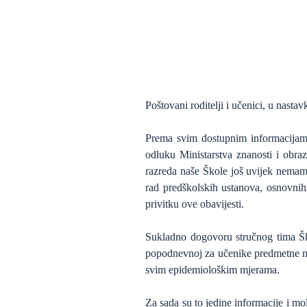
Poštovani roditelji i učenici, u nasta
Prema svim dostupnim informacijam
odluku Ministarstva znanosti i obraz
razreda naše Škole još uvijek nemam
rad predškolskih ustanova, osnovnih
privitku ove obavijesti.
Sukladno dogovoru stručnog tima Škol
popodnevnoj za učenike predmetne nas
svim epidemiološkim mjerama.
Za sada su to jedine informacije i m