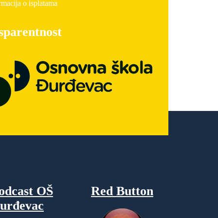
rmacija o isplatama
sparentnost
odcast OŠ
Red Button
urđevac