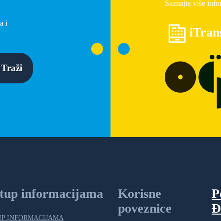
Saznajte više info
a i
iTran
Traži
stup informacijama
Korisne
P
poveznice
Đ
UP INFORMACIJAMA