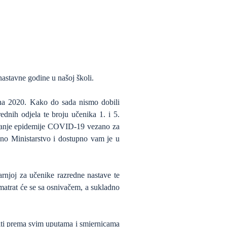
 nastavne godine u našoj školi.
na 2020. Kako do sada nismo dobili
ednih odjela te broju učenika 1. i 5.
bijanje epidemije COVID-19 vezano za
čno Ministarstvo i dostupno vam je u
arnjoj za učenike razredne nastave te
matrat će se sa osnivačem, a sukladno
miti prema svim uputama i smjernicama