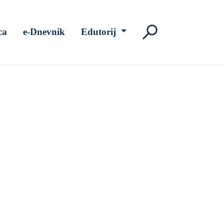
ca
e-Dnevnik
Edutorij