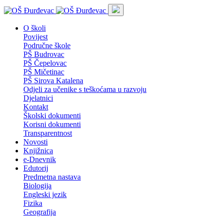
O školi
Povijest
Područne škole
PŠ Budrovac
PŠ Čepelovac
PŠ Mičetinac
PŠ Sirova Katalena
Odjeli za učenike s teškoćama u razvoju
Djelatnici
Kontakt
Školski dokumenti
Korisni dokumenti
Transparentnost
Novosti
Knjižnica
e-Dnevnik
Edutorij
Predmetna nastava
Biologija
Engleski jezik
Fizika
Geografija