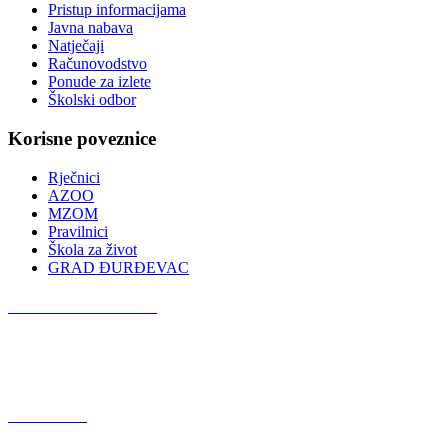
Pristup informacijama
Javna nabava
Natječaji
Računovodstvo
Ponude za izlete
Školski odbor
Korisne poveznice
Rječnici
AZOO
MZOM
Pravilnici
Škola za život
GRAD ĐURĐEVAC
Podcast OŠ Đurđevac
Red Button