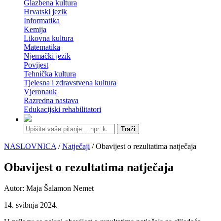
Glazbena kultura
Hrvatski jezik
Informatika
Kemija
Likovna kultura
Matematika
Njemački jezik
Povijest
Tehnička kultura
Tjelesna i zdravstvena kultura
Vjeronauk
Razredna nastava
Edukacijski rehabilitatori
Traži
NASLOVNICA
/
Natječaji
/ Obavijest o rezultatima natječaja
Obavijest o rezultatima natječaja
Autor: Maja Šalamon Nemet
14. svibnja 2024.