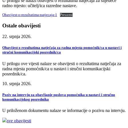
U prilogu se nalazi obavijest o rezultatima natječaja za slijedeće
radno mjesto: učitelj/ica razredne nastave.
Obavijest-o-rezultatima-natjecaja-1
Preuzmi
Ostale obavijesti
22. srpnja 2026.
Obavijest o rezultatima natječaja za radna mjesta pomoćnik/ca u nastavi i
stručni komunikacijski posrednik/ca
U prilogu ove vijesti nalaze se obavijesti o rezultatima natječaja za
radna mjesta pomoćnik/ca u nastavi i stručni komunikacijski
posrednik/ca.
10. srpnja 2026.
Poziv na intervju za obavljanje poslova pomoćnika u nastavi i stručno
komunikacijskog posrednika
U priloženom dokumentu nalaze se informacije o pozivu na intervju.
sve obavijesti