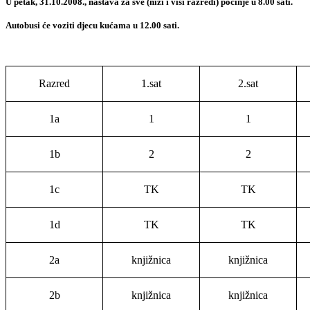
U petak, 31.10.2008., nastava za sve (niži i viši razredi) počinje u 8.00 sati.
Autobusi će voziti djecu kućama u 12.00 sati.
Razred
1.sat
2.sat
1a
1
1
1b
2
2
1c
TK
TK
1d
TK
TK
2a
knjižnica
knjižnica
2b
knjižnica
knjižnica