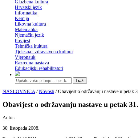
Glazbena kultura
Hrvatski jezik
Informatika
Kemija
Likovna kultura
Matematika
Njemački jezik
Povijest
Tehnička kultura
Tjelesna i zdravstvena kultura
Vjeronauk
Razredna nastava
Edukacijski rehabilitatori
Traži
NASLOVNICA
/
Novosti
/ Obavijest o održavanju nastave u petak 3
Obavijest o održavanju nastave u petak 31.
Autor:
30. listopada 2008.