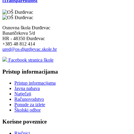
iTransparentnost
Osnovna škola Đurđevac
Basaričekova 5/d
HR - 48350 Đurđevac
+385 48 812 414
ured@os-djurdjevac.skole.hr
Facebook stranica škole
Pristup informacijama
Pristup informacijama
Javna nabava
Natječaji
Računovodstvo
Ponude za izlete
Školski odbor
Korisne poveznice
Rječnici