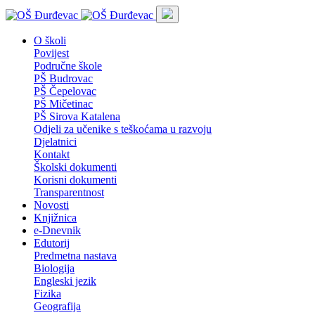
O školi
Povijest
Područne škole
PŠ Budrovac
PŠ Čepelovac
PŠ Mičetinac
PŠ Sirova Katalena
Odjeli za učenike s teškoćama u razvoju
Djelatnici
Kontakt
Školski dokumenti
Korisni dokumenti
Transparentnost
Novosti
Knjižnica
e-Dnevnik
Edutorij
Predmetna nastava
Biologija
Engleski jezik
Fizika
Geografija