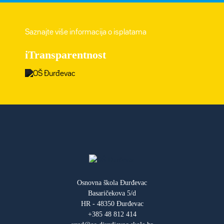
Saznajte više informacija o isplatama
iTransparentnost
Osnovna škola Đurđevac
Basaričekova 5/d
HR - 48350 Đurđevac
+385 48 812 414