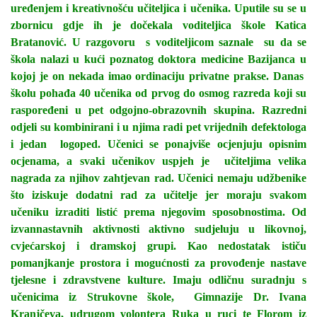
uređenjem i kreativnošću učiteljica i učenika. Uputile su se u
zbornicu gdje ih je dočekala voditeljica škole Katica
Bratanović. U razgovoru s voditeljicom saznale su da se
škola nalazi u kući poznatog doktora medicine Bazijanca u
kojoj je on nekada imao ordinaciju privatne prakse. Danas
školu pohađa 40 učenika od prvog do osmog razreda koji su
raspoređeni u pet odgojno-obrazovnih skupina. Razredni
odjeli su kombinirani i u njima radi pet vrijednih defektologa
i jedan logoped. Učenici se ponajviše ocjenjuju opisnim
ocjenama, a svaki učenikov uspjeh je učiteljima velika
nagrada za njihov zahtjevan rad. Učenici nemaju udžbenike
što iziskuje dodatni rad za učitelje jer moraju svakom
učeniku izraditi listić prema njegovim sposobnostima. Od
izvannastavnih aktivnosti aktivno sudjeluju u likovnoj,
cvjećarskoj i dramskoj grupi. Kao nedostatak ističu
pomanjkanje prostora i mogućnosti za provođenje nastave
tjelesne i zdravstvene kulture. Imaju odličnu suradnju s
učenicima iz Strukovne škole, Gimnazije Dr. Ivana
Kranjčeva, udrugom volontera Ruka u ruci te Florom iz