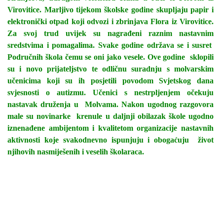
Virovitice. Marljivo tijekom školske godine skupljaju papir i
elektronički otpad koji odvozi i zbrinjava Flora iz Virovitice.
Za svoj trud uvijek su nagrađeni raznim nastavnim
sredstvima i pomagalima. Svake godine održava se i susret
Područnih škola čemu se oni jako vesele. Ove godine sklopili
su i novo prijateljstvo te odličnu suradnju s molvarskim
učenicima koji su ih posjetili povodom Svjetskog dana
svjesnosti o autizmu. Učenici s nestrpljenjem očekuju
nastavak druženja u Molvama. Nakon ugodnog razgovora
male su novinarke krenule u daljnji obilazak škole ugodno
iznenađene ambijentom i kvalitetom organizacije nastavnih
aktivnosti koje svakodnevno ispunjuju i obogaćuju život
njihovih nasmiješenih i veselih školaraca.