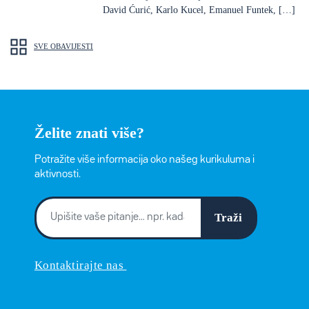
David Ćurić, Karlo Kucel, Emanuel Funtek, […]
SVE OBAVIJESTI
Želite znati više?
Potražite više informacija oko našeg kurikuluma i
aktivnosti.
Traži
Kontaktirajte nas