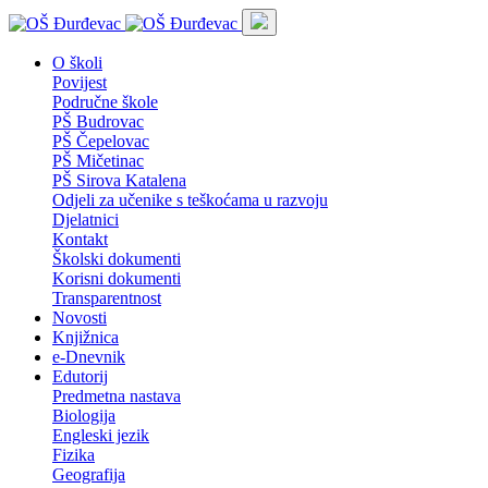
O školi
Povijest
Područne škole
PŠ Budrovac
PŠ Čepelovac
PŠ Mičetinac
PŠ Sirova Katalena
Odjeli za učenike s teškoćama u razvoju
Djelatnici
Kontakt
Školski dokumenti
Korisni dokumenti
Transparentnost
Novosti
Knjižnica
e-Dnevnik
Edutorij
Predmetna nastava
Biologija
Engleski jezik
Fizika
Geografija