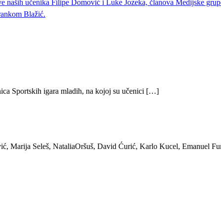
ve naših učenika Filipe Domović i Luke Jozeka, članova Medijske grupe
Frankom Blažić.
ica Sportskih igara mladih, na kojoj su učenici […]
ić, Marija Seleš, NataliaOršuš, David Ćurić, Karlo Kucel, Emanuel Fu