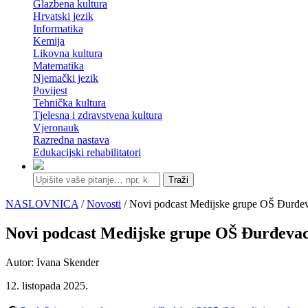
Glazbena kultura
Hrvatski jezik
Informatika
Kemija
Likovna kultura
Matematika
Njemački jezik
Povijest
Tehnička kultura
Tjelesna i zdravstvena kultura
Vjeronauk
Razredna nastava
Edukacijski rehabilitatori
Traži
NASLOVNICA
/
Novosti
/ Novi podcast Medijske grupe OŠ Đurđe
Novi podcast Medijske grupe OŠ Đurđevac
Autor: Ivana Skender
12. listopada 2025.