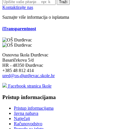
Traži
Kontaktirajte nas
Saznajte više informacija o isplatama
iTransparentnost
Osnovna škola Đurđevac
Basaričekova 5/d
HR - 48350 Đurđevac
+385 48 812 414
ured@os-djurdjevac.skole.hr
Facebook stranica škole
Pristup informacijama
Pristup informacijama
Javna nabava
Natječaji
Računovodstvo
Ponude za izlete