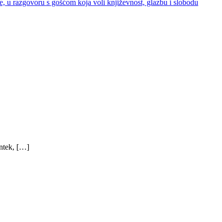
, u razgovoru s gošćom koja voli književnost, glazbu i slobodu
ntek, […]