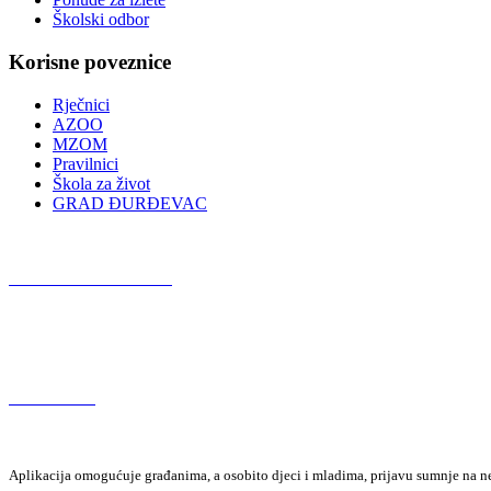
Školski odbor
Korisne poveznice
Rječnici
AZOO
MZOM
Pravilnici
Škola za život
GRAD ĐURĐEVAC
Podcast OŠ Đurđevac
Red Button
Aplikacija omogućuje građanima, a osobito djeci i mladima, prijavu sumnje na neza