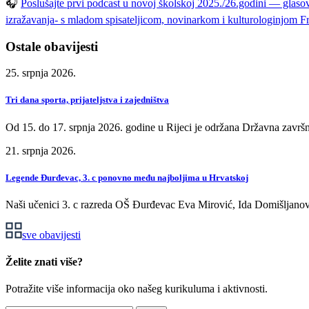
🎧
Poslušajte prvi podcast u novoj školskoj 2025./26.godini — glaso
izražavanja- s mladom spisateljicom, novinarkom i kulturologinjom 
Ostale obavijesti
25. srpnja 2026.
Tri dana sporta, prijateljstva i zajedništva
Od 15. do 17. srpnja 2026. godine u Rijeci je održana Državna završn
21. srpnja 2026.
Legende Đurđevac, 3. c ponovno među najboljima u Hrvatskoj
Naši učenici 3. c razreda OŠ Đurđevac Eva Mirović, Ida Domišljanov
sve obavijesti
Želite znati više?
Potražite više informacija oko našeg kurikuluma i aktivnosti.