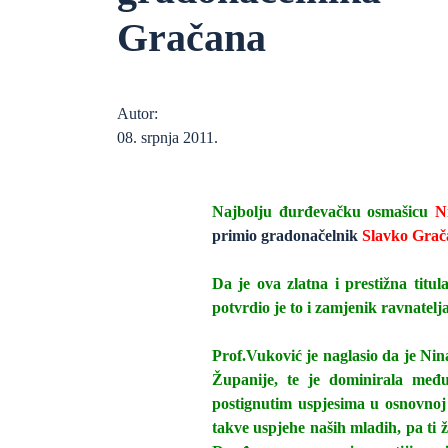
Gračana
Autor:
08. srpnja 2011.
Najbolju đurđevačku osmašicu
N
primio gradonačelnik
Slavko Grač
Da je ova zlatna i prestižna titu
potvrdio je to i zamjenik ravnatelja
Prof.Vuković je naglasio da je Nina
Županije, te je dominirala međ
postignutim uspjesima u osnovnoj 
takve uspjehe naših mladih, pa ti 