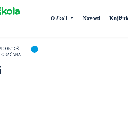
O školi
Novosti
Knjižni
PICOK“ OŠ
A GRAČANA
i