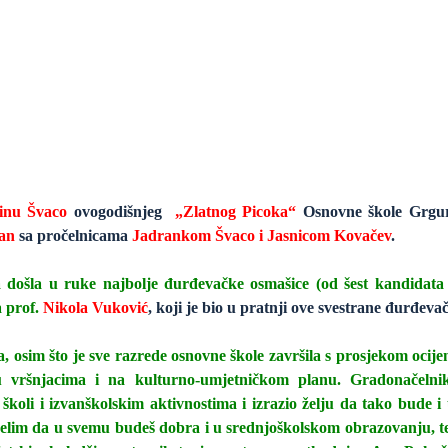
inu Švaco
ovogodišnjeg
„Zlatnog Picoka“
Osnovne škole Grgur
an
sa pročelnicama
Jadrankom Švaco i Jasnicom Kovačev
.
la došla u ruke najbolje đurđevačke osmašice (od šest kandidata 
 prof.
Nikola Vuković
, koji je bio u pratnji ove svestrane đurđeva
, osim što je sve razrede osnovne škole završila s prosjekom ocijene
u vršnjacima i na kulturno-umjetničkom planu. Gradonačelnik
školi i izvanškolskim aktivnostima i izrazio želju da tako bude 
želim da u svemu budeš dobra i u srednjoškolskom obrazovanju, te da