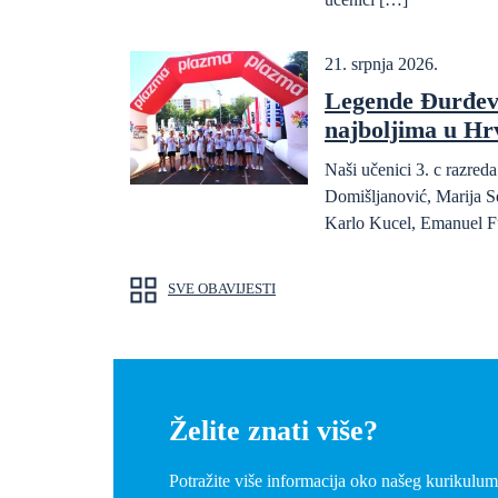
21. srpnja 2026.
Legende Đurđev
najboljima u Hr
Naši učenici 3. c razre
Domišljanović, Marija S
Karlo Kucel, Emanuel F
SVE OBAVIJESTI
Želite znati više?
Potražite više informacija oko našeg kurikulum