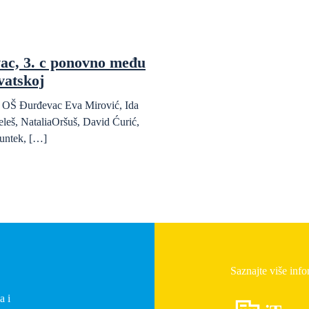
ac, 3. c ponovno među
vatskoj
da OŠ Đurđevac Eva Mirović, Ida
eleš, NataliaOršuš, David Ćurić,
untek, […]
Saznajte više info
a i