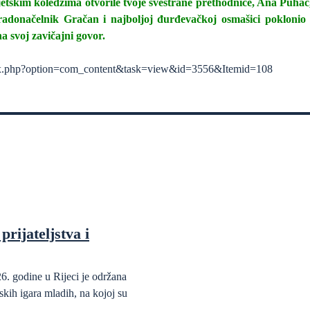
tskim koledžima otvorile tvoje svestrane prethodnice, Ana Puhač
gradonačelnik Gračan i najboljoj đurđevačkoj osmašici pokloni
a svoj zavičajni govor.
ndex.php?option=com_content&task=view&id=3556&Itemid=108
prijateljstva i
6. godine u Rijeci je održana
kih igara mladih, na kojoj su