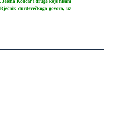
, Jelena Končar i druge koje nisam
o Rječnik đurđevečkoga govora, uz