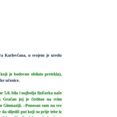
a Karlovčana, u svojem je uredu
koji je bodovno obilato pretekla),
čke učenice.
 5,0, bila i najbolja fizičarka naše
 Gračan joj je čestitao na svim
i u Gimnaziji. –Ponosan sam na sve
 slijediš put koji su prije tebe iz