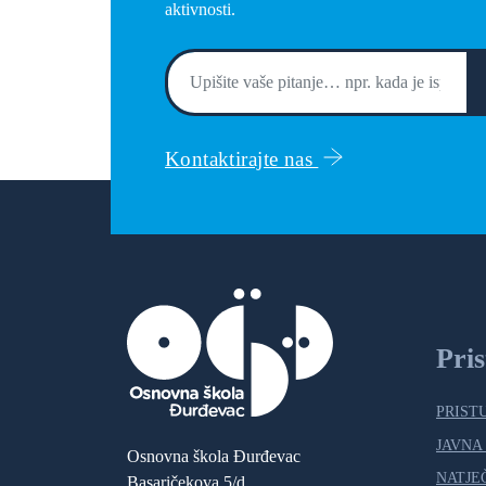
aktivnosti.
Kontaktirajte nas
Pri
PRIST
JAVNA
Osnovna škola Đurđevac
NATJE
Basaričekova 5/d