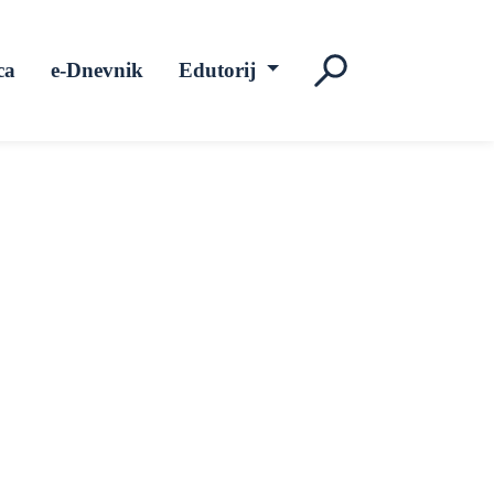
ca
e-Dnevnik
Edutorij