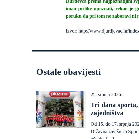
Đurđevca prema najpoznatijim svje
imao prilike upoznati, rekao je 
poruku da pri tom ne zaboravi ni n
Izvor: http://www.djurdjevac.hr/i
Ostale obavijesti
25. srpnja 2026.
Tri dana sporta, 
zajedništva
Od 15. do 17. srpnja 202
Državna završnica Sports
učenici […]