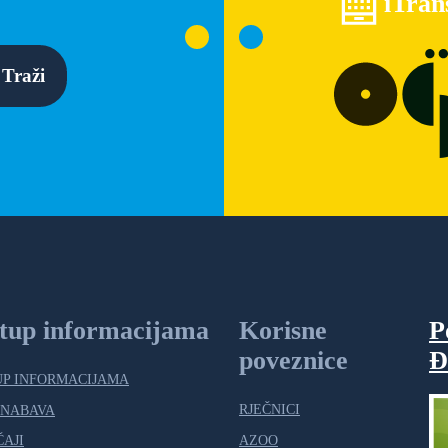
iTran
Traži
stup informacijama
Korisne
P
poveznice
Đ
UP INFORMACIJAMA
RJEČNICI
 NABAVA
AZOO
ČAJI