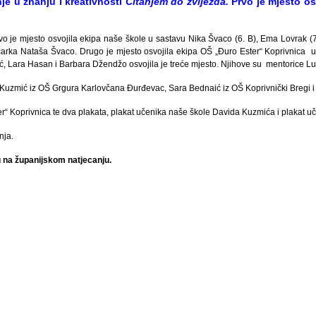
je u znanju i kreativnosti
Čitanjem do zvijezda.
Prvo je mjesto os
rvo je mjesto osvojila ekipa naše škole u sastavu Nika Švaco (6. B), Ema Lovrak (7
arka Nataša Švaco. Drugo je mjesto osvojila ekipa OŠ „Đuro Ester“ Koprivnica u 
ć, Lara Hasan i Barbara Džendžo osvojila je treće mjesto. Njihove su mentorice Luc
d Kuzmić iz OŠ Grgura Karlovčana Đurđevac, Sara Bednaić iz OŠ Koprivnički Bregi i
er“ Koprivnica te dva plakata, plakat učenika naše škole Davida Kuzmića i plakat u
nja.
na županijskom natjecanju.