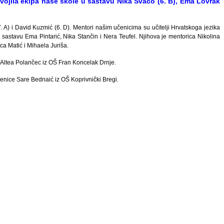
vojila ekipa naše škole u sastavu Nika Švaco (6. B), Ema Lovrak
. A) i David Kuzmić (6. D). Mentori našim učenicima su učitelji Hrvatskoga jezika
sastavu Ema Pintarić, Nika Stančin i Nera Teufel. Njihova je mentorica Nikolina
a Matić i Mihaela Juriša.
 Altea Polančec iz OŠ Fran Koncelak Drnje.
čenice Sare Bednaić iz OŠ Koprivnički Bregi.