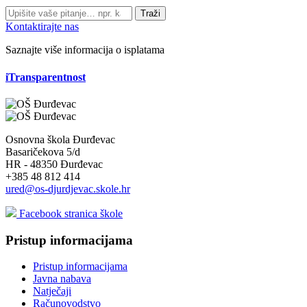
Traži
Kontaktirajte nas
Saznajte više informacija o isplatama
iTransparentnost
Osnovna škola Đurđevac
Basaričekova 5/d
HR - 48350 Đurđevac
+385 48 812 414
ured@os-djurdjevac.skole.hr
Facebook stranica škole
Pristup informacijama
Pristup informacijama
Javna nabava
Natječaji
Računovodstvo