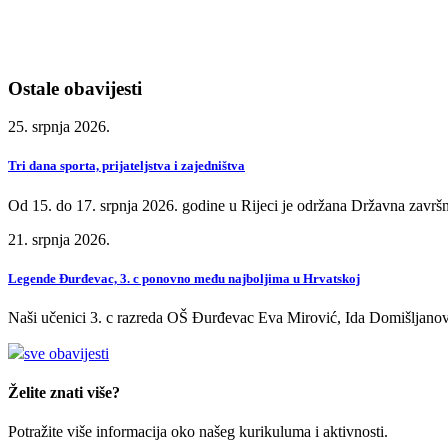
Ostale obavijesti
25. srpnja 2026.
Tri dana sporta, prijateljstva i zajedništva
Od 15. do 17. srpnja 2026. godine u Rijeci je održana Državna završn
21. srpnja 2026.
Legende Đurđevac, 3. c ponovno među najboljima u Hrvatskoj
Naši učenici 3. c razreda OŠ Đurđevac Eva Mirović, Ida Domišljanov
sve obavijesti
Želite znati više?
Potražite više informacija oko našeg kurikuluma i aktivnosti.