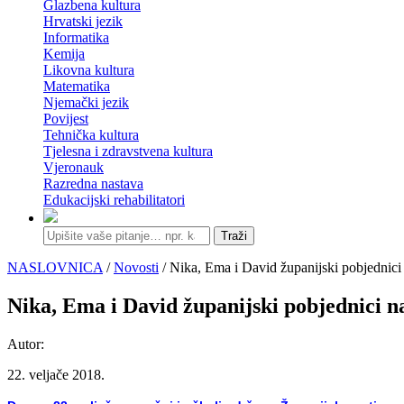
Glazbena kultura
Hrvatski jezik
Informatika
Kemija
Likovna kultura
Matematika
Njemački jezik
Povijest
Tehnička kultura
Tjelesna i zdravstvena kultura
Vjeronauk
Razredna nastava
Edukacijski rehabilitatori
Traži
NASLOVNICA
/
Novosti
/ Nika, Ema i David županijski pobjednici
Nika, Ema i David županijski pobjednici n
Autor:
22. veljače 2018.