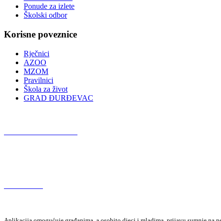
Ponude za izlete
Školski odbor
Korisne poveznice
Rječnici
AZOO
MZOM
Pravilnici
Škola za život
GRAD ĐURĐEVAC
Podcast OŠ Đurđevac
Red Button
Aplikacija omogućuje građanima, a osobito djeci i mladima, prijavu sumnje na neza