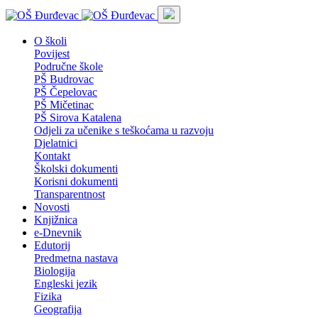
O školi
Povijest
Područne škole
PŠ Budrovac
PŠ Čepelovac
PŠ Mičetinac
PŠ Sirova Katalena
Odjeli za učenike s teškoćama u razvoju
Djelatnici
Kontakt
Školski dokumenti
Korisni dokumenti
Transparentnost
Novosti
Knjižnica
e-Dnevnik
Edutorij
Predmetna nastava
Biologija
Engleski jezik
Fizika
Geografija