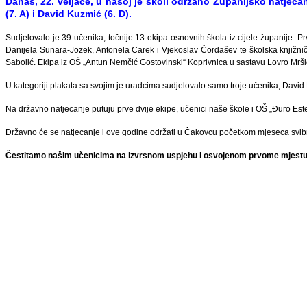
Danas, 22. veljače, u našoj je školi održano Županijsko natjecan
(7. A) i David Kuzmić (6. D).
Sudjelovalo je 39 učenika, točnije 13 ekipa osnovnih škola iz cijele županije. P
Danijela Sunara-Jozek, Antonela Carek i Vjekoslav Čordašev te školska knjižnič
Sabolić. Ekipa iz OŠ „Antun Nemčić Gostovinski“ Koprivnica u sastavu Lovro Mrši
U kategoriji plakata sa svojim je uradcima sudjelovalo samo troje učenika, Davi
Na državno natjecanje putuju prve dvije ekipe, učenici naše škole i OŠ „Đuro Est
Državno će se natjecanje i ove godine održati u Čakovcu početkom mjeseca svib
Čestitamo našim učenicima na izvrsnom uspjehu i osvojenom prvome mjestu 