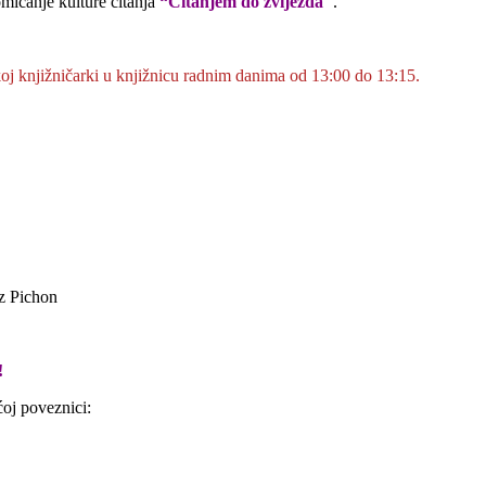
omicanje kulture čitanja
“Čitanjem do zvijezda"
.
skoj knjižničarki u knjižnicu radnim danima od 13:00 do 13:15.
iz Pichon
!
ćoj poveznici: