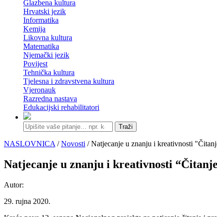
Glazbena kultura
Hrvatski jezik
Informatika
Kemija
Likovna kultura
Matematika
Njemački jezik
Povijest
Tehnička kultura
Tjelesna i zdravstvena kultura
Vjeronauk
Razredna nastava
Edukacijski rehabilitatori
Traži
NASLOVNICA
/
Novosti
/ Natjecanje u znanju i kreativnosti "Čitan
Natjecanje u znanju i kreativnosti “Čitanj
Autor:
29. rujna 2020.