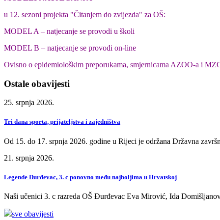
u 12. sezoni projekta "Čitanjem do zvijezda" za OŠ:
MODEL A – natjecanje se provodi u školi
MODEL B – natjecanje se provodi on-line
Ovisno o epidemiološkim preporukama, smjernicama AZOO-a i MZO-a o
Ostale obavijesti
25. srpnja 2026.
Tri dana sporta, prijateljstva i zajedništva
Od 15. do 17. srpnja 2026. godine u Rijeci je održana Državna završn
21. srpnja 2026.
Legende Đurđevac, 3. c ponovno među najboljima u Hrvatskoj
Naši učenici 3. c razreda OŠ Đurđevac Eva Mirović, Ida Domišljanov
sve obavijesti