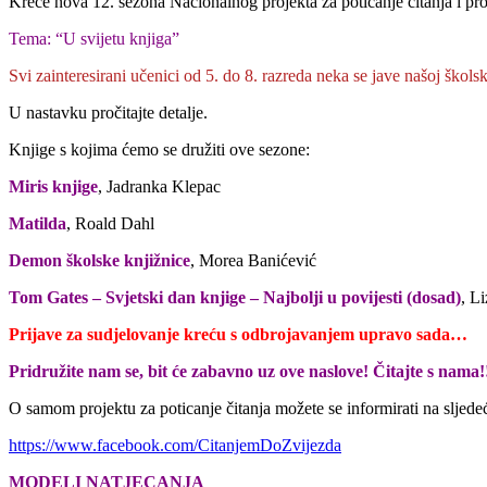
Kreće nova 12. sezona Nacionalnog projekta za poticanje čitanja i pr
Tema: “U svijetu knjiga”
Svi zainteresirani učenici od 5. do 8. razreda neka se jave našoj škol
U nastavku pročitajte detalje.
Knjige s kojima ćemo se družiti ove sezone:
Miris knjige
, Jadranka Klepac
Matilda
, Roald Dahl
Demon školske knjižnice
, Morea Banićević
Tom Gates – Svjetski dan knjige – Najbolji u povijesti (dosad)
, L
Prijave za sudjelovanje kreću s odbrojavanjem upravo sada…
Pridružite nam se, bit će zabavno uz ove naslove! Čitajte s nama!
O samom projektu za poticanje čitanja možete se informirati na sljede
https://www.facebook.com/CitanjemDoZvijezda
MODELI NATJECANJA