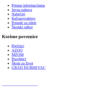
Pristup informacijama
Javna nabava
Natječaji
Računovodstvo
Ponude za izlete
Školski odbor
Korisne poveznice
Rječnici
AZOO
MZOM
Pravilnici
Škola za život
GRAD ĐURĐEVAC
Podcast OŠ Đurđevac