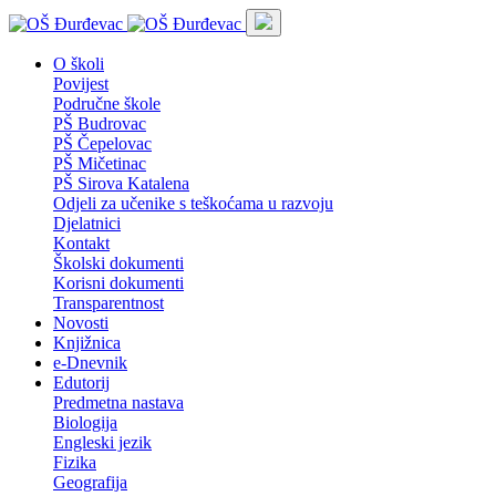
O školi
Povijest
Područne škole
PŠ Budrovac
PŠ Čepelovac
PŠ Mičetinac
PŠ Sirova Katalena
Odjeli za učenike s teškoćama u razvoju
Djelatnici
Kontakt
Školski dokumenti
Korisni dokumenti
Transparentnost
Novosti
Knjižnica
e-Dnevnik
Edutorij
Predmetna nastava
Biologija
Engleski jezik
Fizika
Geografija