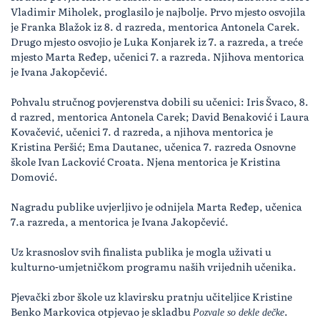
Vladimir Miholek, proglasilo je najbolje. Prvo mjesto osvojila
je Franka Blažok iz 8. d razreda, mentorica Antonela Carek.
Drugo mjesto osvojio je Luka Konjarek iz 7. a razreda, a treće
mjesto Marta Ređep, učenici 7. a razreda. Njihova mentorica
je Ivana Jakopčević.
Pohvalu stručnog povjerenstva dobili su učenici: Iris Švaco, 8.
d razred, mentorica Antonela Carek; David Benaković i Laura
Kovačević, učenici 7. d razreda, a njihova mentorica je
Kristina Peršić; Ema Dautanec, učenica 7. razreda Osnovne
škole Ivan Lacković Croata. Njena mentorica je Kristina
Domović.
Nagradu publike uvjerljivo je odnijela Marta Ređep, učenica
7.a razreda, a
mentorica je
Ivana Jakopčević.
Uz krasnoslov svih finalista publika je mogla uživati u
kulturno-umjetničkom programu naših vrijednih učenika.
Pjevački zbor škole uz klavirsku pratnju učiteljice Kristine
Benko Markovica otpjevao je skladbu
.
Pozvale so dekle dečke