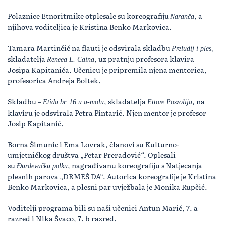
Polaznice Etnoritmike otplesale su koreografiju
, a
Naranča
njihova voditeljica je Kristina Benko Markovica.
Tamara Martinčić na flauti je odsvirala skladbu
Preludij i ples,
skladatelja
, uz pratnju profesora klavira
Reneea L. Caina
Josipa Kapitanića. Učenicu je pripremila njena mentorica,
profesorica Andreja Boltek.
Skladbu –
, skladatelja
, na
Etida br. 16 u a-molu
Ettore Pozzolija
klaviru je odsvirala Petra Pintarić. Njen mentor je profesor
Josip Kapitanić.
Borna Šimunic i Ema Lovrak, članovi su Kulturno-
umjetničkog društva „Petar Preradović“. Oplesali
su
, nagrađivanu koreografiju s Natjecanja
Đurđevačku polku
plesnih parova „DRMEŠ DA“. Autorica koreografije je Kristina
Benko Markovica, a plesni par uvježbala je Monika Rupčić.
Voditelji programa bili su naši učenici Antun Marić, 7. a
razred i Nika Švaco, 7. b razred.