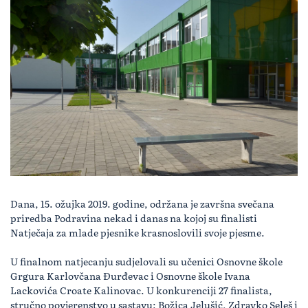
Dana, 15. ožujka 2019. godine, održana je završna svečana
priredba Podravina nekad i danas na kojoj su finalisti
Natječaja za mlade pjesnike krasnoslovili svoje pjesme.
U finalnom natjecanju sudjelovali su učenici Osnovne škole
Grgura Karlovčana Đurđevac i Osnovne škole Ivana
Lackovića Croate Kalinovac. U konkurenciji 27 finalista,
stručno povjerenstvo u sastavu: Božica Jelušić, Zdravko Seleš i