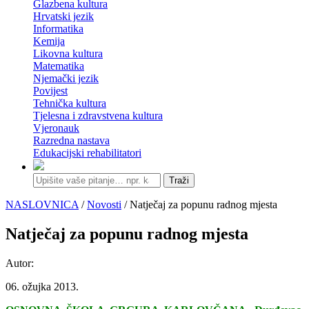
Glazbena kultura
Hrvatski jezik
Informatika
Kemija
Likovna kultura
Matematika
Njemački jezik
Povijest
Tehnička kultura
Tjelesna i zdravstvena kultura
Vjeronauk
Razredna nastava
Edukacijski rehabilitatori
Traži
NASLOVNICA
/
Novosti
/ Natječaj za popunu radnog mjesta
Natječaj za popunu radnog mjesta
Autor:
06. ožujka 2013.