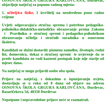
OSNOVNA ŠKOLA GRGURA KARLOVČANA, Đurđevac,
objavljuje natječaj za popunu radnog mjesta:
1.
učitelj/ica fizike
, 1 izvršitelj na neodređeno puno radno
vrijeme
Uvjeti: odgovarajuća stručna sprema i potrebno pedagoško-
psihološko-didaktičko-metodičko obrazovanje prema Zakonu
i Pravilniku o stručnoj spremi i pedagoško-psihološkom
obrazovanju učitelja i stručnih suradnika u osnovnom
školstvu.
Kandidati su dužni dostaviti: pismenu zamolbu, životopis, rodni
list, domovnicu, dokaz o stručnoj spremi te uvjerenje da se
protiv kandidata ne vodi kazneni postupak koje nije starije od
mjesec dana.
Na natječaj se mogu prijaviti osobe oba spola.
Prijave na natječaj, s dokazima o ispunjavanju uvjeta,
dostavljaju se u roku od 8 dana od objave na adresu
OSNOVNA ŠKOLA GRGURA KARLOVČANA, Đurđevac,
Basaričekova 5d, 48350 Đurđevac
Nepotpune i nepravodobne prijave neće se razmatrati.