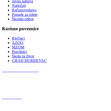
Javna nabava
Natječaji
Računovodstvo
Ponude za izlete
Školski odbor
Korisne poveznice
Rječnici
AZOO
MZOM
Pravilnici
Škola za život
GRAD ĐURĐEVAC
Podcast OŠ Đurđevac
Red Button