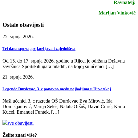
Ravnatelj:
Marijan Vinković
Ostale obavijesti
25. srpnja 2026.
Tri dana sporta, prijateljstva i zajedništva
Od 15. do 17. srpnja 2026. godine u Rijeci je održana Državna
završnica Sportskih igara mladih, na kojoj su učenici […]
21. srpnja 2026.
Legende Đurđevac, 3. c ponovno među najboljima u Hrvatskoj
Naši učenici 3. c razreda OŠ Đurđevac Eva Mirović, Ida
Domišljanović, Marija Seleš, NataliaOršuš, David Ćurić, Karlo
Kucel, Emanuel Funtek, […]
sve obavijesti
Želite znati više?