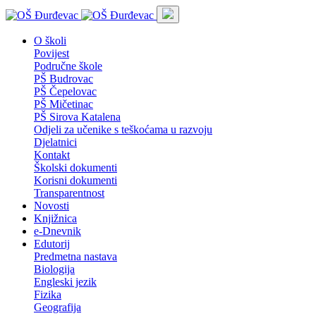
O školi
Povijest
Područne škole
PŠ Budrovac
PŠ Čepelovac
PŠ Mičetinac
PŠ Sirova Katalena
Odjeli za učenike s teškoćama u razvoju
Djelatnici
Kontakt
Školski dokumenti
Korisni dokumenti
Transparentnost
Novosti
Knjižnica
e-Dnevnik
Edutorij
Predmetna nastava
Biologija
Engleski jezik
Fizika
Geografija