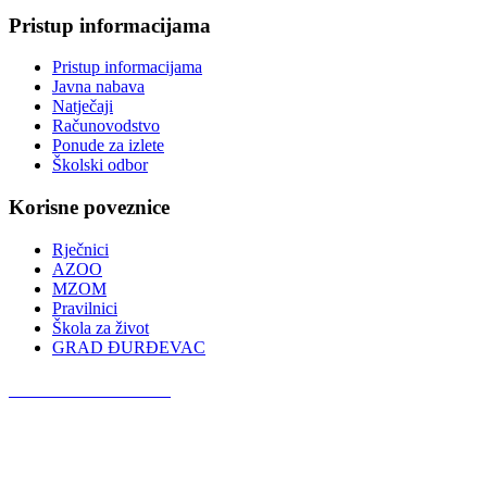
Pristup informacijama
Pristup informacijama
Javna nabava
Natječaji
Računovodstvo
Ponude za izlete
Školski odbor
Korisne poveznice
Rječnici
AZOO
MZOM
Pravilnici
Škola za život
GRAD ĐURĐEVAC
Podcast OŠ Đurđevac