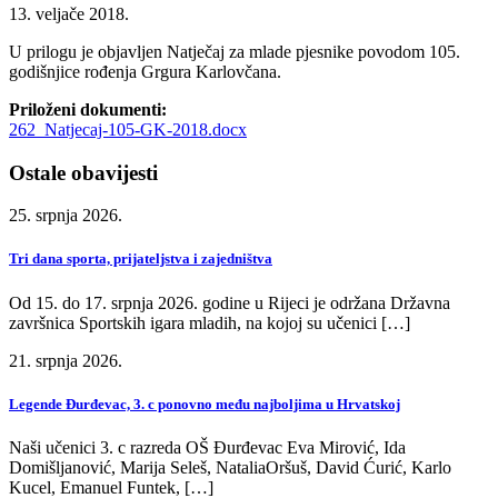
13. veljače 2018.
U prilogu je objavljen Natječaj za mlade pjesnike povodom 105.
godišnjice rođenja Grgura Karlovčana.
Priloženi dokumenti:
262_Natjecaj-105-GK-2018.docx
Ostale obavijesti
25. srpnja 2026.
Tri dana sporta, prijateljstva i zajedništva
Od 15. do 17. srpnja 2026. godine u Rijeci je održana Državna
završnica Sportskih igara mladih, na kojoj su učenici […]
21. srpnja 2026.
Legende Đurđevac, 3. c ponovno među najboljima u Hrvatskoj
Naši učenici 3. c razreda OŠ Đurđevac Eva Mirović, Ida
Domišljanović, Marija Seleš, NataliaOršuš, David Ćurić, Karlo
Kucel, Emanuel Funtek, […]