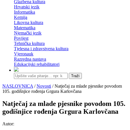
Glazbena kultura
Hrvatski jezik
Informatika
Kemija
Likovna kultura
Matematika
Njemački jezik
Povijest
Tehnička kultura
Tjelesna i zdravstvena kultura
Vjeronauk
Razredna nastava
Edukacijski rehabilitatori
Traži
NASLOVNICA
/
Novosti
/ Natječaj za mlade pjesnike povodom
105. godišnjice rođenja Grgura Karlovčana
Natječaj za mlade pjesnike povodom 105.
godišnjice rođenja Grgura Karlovčana
Autor: