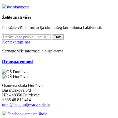
sve obavijesti
Želite znati više?
Potražite više informacija oko našeg kurikuluma i aktivnosti.
Traži
Kontaktirajte nas
Saznajte više informacija o isplatama
iTransparentnost
Osnovna škola Đurđevac
Basaričekova 5/d
HR - 48350 Đurđevac
+385 48 812 414
ured@os-djurdjevac.skole.hr
Facebook stranica škole