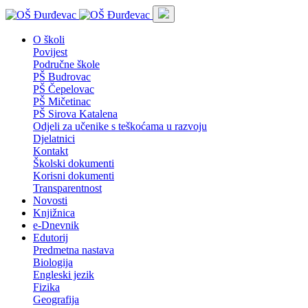
O školi
Povijest
Područne škole
PŠ Budrovac
PŠ Čepelovac
PŠ Mičetinac
PŠ Sirova Katalena
Odjeli za učenike s teškoćama u razvoju
Djelatnici
Kontakt
Školski dokumenti
Korisni dokumenti
Transparentnost
Novosti
Knjižnica
e-Dnevnik
Edutorij
Predmetna nastava
Biologija
Engleski jezik
Fizika
Geografija