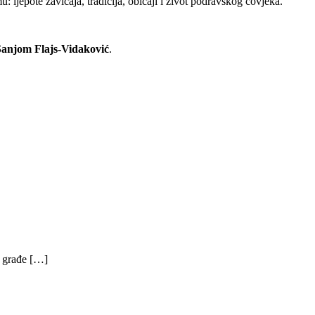
 ljepote zavičaja, tradicija, običaji i život podravskog čovjeka.
Sanjom Flajs-Vidaković
.
e građe […]