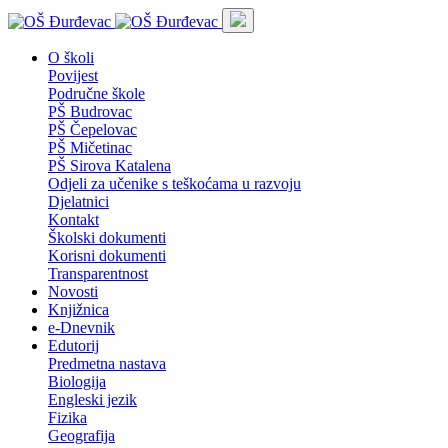
O školi
Povijest
Područne škole
PŠ Budrovac
PŠ Čepelovac
PŠ Mičetinac
PŠ Sirova Katalena
Odjeli za učenike s teškoćama u razvoju
Djelatnici
Kontakt
Školski dokumenti
Korisni dokumenti
Transparentnost
Novosti
Knjižnica
e-Dnevnik
Edutorij
Predmetna nastava
Biologija
Engleski jezik
Fizika
Geografija