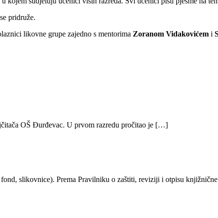
kojem sudjeluju učenici viših razreda. Svi učenici pišu pjesme na temu:
se pridruže.
polaznici likovne grupe zajedno s mentorima
Zoranom Vidakovićem
i
 najčitača OŠ Đurđevac. U prvom razredu pročitao je […]
nd, slikovnice). Prema Pravilniku o zaštiti, reviziji i otpisu knjižničn