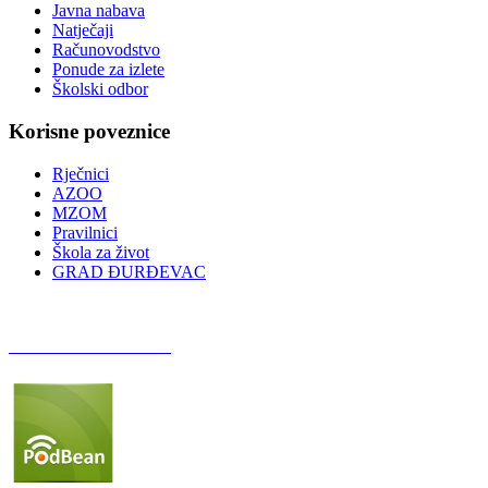
Javna nabava
Natječaji
Računovodstvo
Ponude za izlete
Školski odbor
Korisne poveznice
Rječnici
AZOO
MZOM
Pravilnici
Škola za život
GRAD ĐURĐEVAC
Podcast OŠ Đurđevac