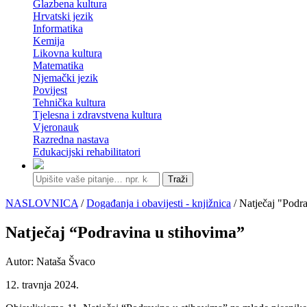
Glazbena kultura
Hrvatski jezik
Informatika
Kemija
Likovna kultura
Matematika
Njemački jezik
Povijest
Tehnička kultura
Tjelesna i zdravstvena kultura
Vjeronauk
Razredna nastava
Edukacijski rehabilitatori
Traži
NASLOVNICA
/
Događanja i obavijesti - knjižnica
/ Natječaj "Podr
Natječaj “Podravina u stihovima”
Autor: Nataša Švaco
12. travnja 2024.