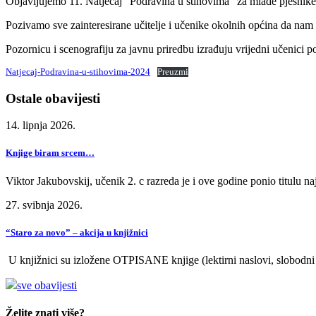
Objavljujemo 11. Natječaj “Podravina u stihovima” za mlade pjesnike u 
Pozivamo sve zainteresirane učitelje i učenike okolnih općina da nam 
Pozornicu i scenografiju za javnu priredbu izrađuju vrijedni učenici 
Natjecaj-Podravina-u-stihovima-2024
Preuzmi
Ostale obavijesti
14. lipnja 2026.
Knjige biram srcem…
Viktor Jakubovskij, učenik 2. c razreda je i ove godine ponio titulu
27. svibnja 2026.
“Staro za novo” – akcija u knjižnici
U knjižnici su izložene OTPISANE knjige (lektirni naslovi, slobodni fo
sve obavijesti
Želite znati više?