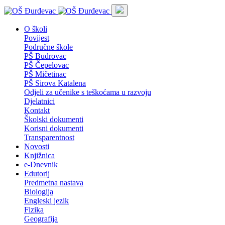
O školi
Povijest
Područne škole
PŠ Budrovac
PŠ Čepelovac
PŠ Mičetinac
PŠ Sirova Katalena
Odjeli za učenike s teškoćama u razvoju
Djelatnici
Kontakt
Školski dokumenti
Korisni dokumenti
Transparentnost
Novosti
Knjižnica
e-Dnevnik
Edutorij
Predmetna nastava
Biologija
Engleski jezik
Fizika
Geografija