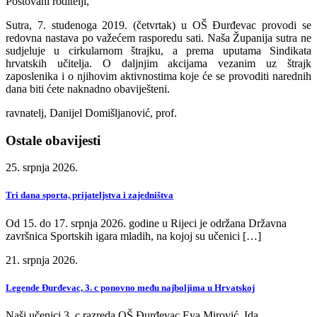
Poštovani roditelji,
Sutra, 7. studenoga 2019. (četvrtak) u OŠ Đurđevac provodi se
redovna nastava po važećem rasporedu sati. Naša Županija sutra ne
sudjeluje u cirkularnom štrajku, a prema uputama Sindikata
hrvatskih učitelja. O daljnjim akcijama vezanim uz štrajk
zaposlenika i o njihovim aktivnostima koje će se provoditi narednih
dana biti ćete naknadno obaviješteni.
ravnatelj, Danijel Domišljanović, prof.
Ostale obavijesti
25. srpnja 2026.
Tri dana sporta, prijateljstva i zajedništva
Od 15. do 17. srpnja 2026. godine u Rijeci je održana Državna
završnica Sportskih igara mladih, na kojoj su učenici […]
21. srpnja 2026.
Legende Đurđevac, 3. c ponovno među najboljima u Hrvatskoj
Naši učenici 3. c razreda OŠ Đurđevac Eva Mirović, Ida