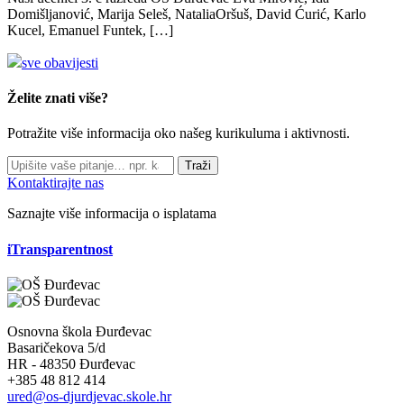
Domišljanović, Marija Seleš, NataliaOršuš, David Ćurić, Karlo
Kucel, Emanuel Funtek, […]
sve obavijesti
Želite znati više?
Potražite više informacija oko našeg kurikuluma i aktivnosti.
Traži
Kontaktirajte nas
Saznajte više informacija o isplatama
iTransparentnost
Osnovna škola Đurđevac
Basaričekova 5/d
HR - 48350 Đurđevac
+385 48 812 414
ured@os-djurdjevac.skole.hr