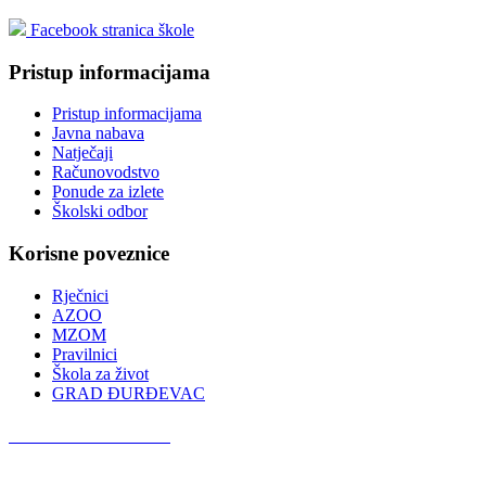
Facebook stranica škole
Pristup informacijama
Pristup informacijama
Javna nabava
Natječaji
Računovodstvo
Ponude za izlete
Školski odbor
Korisne poveznice
Rječnici
AZOO
MZOM
Pravilnici
Škola za život
GRAD ĐURĐEVAC
Podcast OŠ Đurđevac