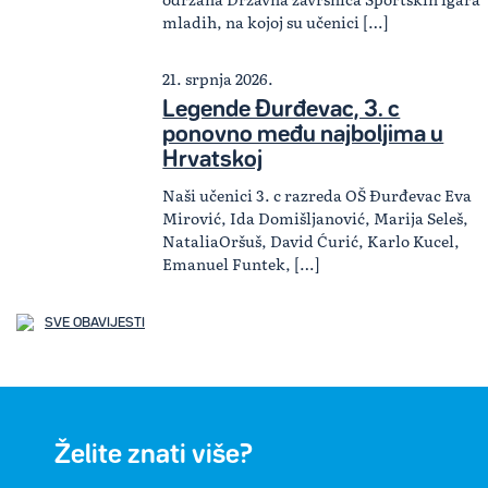
mladih, na kojoj su učenici […]
21. srpnja 2026.
Legende Đurđevac, 3. c
ponovno među najboljima u
Hrvatskoj
Naši učenici 3. c razreda OŠ Đurđevac Eva
Mirović, Ida Domišljanović, Marija Seleš,
NataliaOršuš, David Ćurić, Karlo Kucel,
Emanuel Funtek, […]
SVE OBAVIJESTI
Želite znati više?