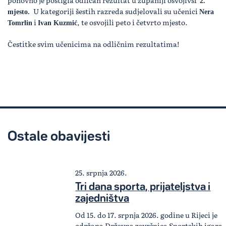
ponovno je postigla odličan rezultat u županiji osvojivši
2.
U kategoriji šestih razreda sudjelovali su učenici
mjesto.
Nera
i
, te osvojili peto i četvrto mjesto.
Tomrlin
Ivan Kuzmić
Čestitke svim učenicima na odličnim rezultatima!
Ostale obavijesti
25. srpnja 2026.
Tri dana sporta, prijateljstva i
zajedništva
Od 15. do 17. srpnja 2026. godine u Rijeci je
održana Državna završnica Sportskih igara