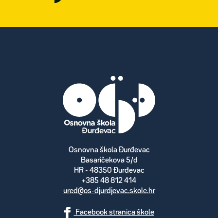
Osnovna škola Đurđevac
Basaričekova 5/d
HR - 48350 Đurđevac
+385 48 812 414
ured@os-djurdjevac.skole.hr
Facebook stranica škole