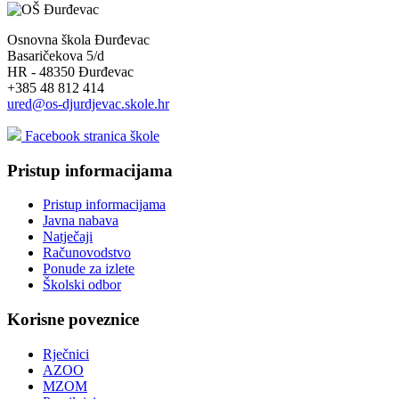
Osnovna škola Đurđevac
Basaričekova 5/d
HR - 48350 Đurđevac
+385 48 812 414
ured@os-djurdjevac.skole.hr
Facebook stranica škole
Pristup informacijama
Pristup informacijama
Javna nabava
Natječaji
Računovodstvo
Ponude za izlete
Školski odbor
Korisne poveznice
Rječnici
AZOO
MZOM