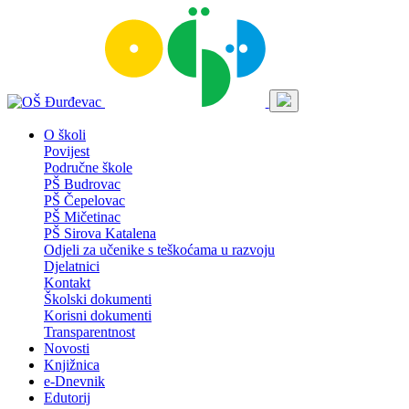
O školi
Povijest
Područne škole
PŠ Budrovac
PŠ Čepelovac
PŠ Mičetinac
PŠ Sirova Katalena
Odjeli za učenike s teškoćama u razvoju
Djelatnici
Kontakt
Školski dokumenti
Korisni dokumenti
Transparentnost
Novosti
Knjižnica
e-Dnevnik
Edutorij