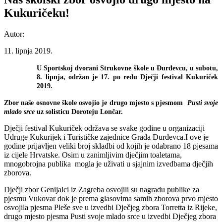
Kukuričeku!
Autor:
11. lipnja 2019.
U Sportskoj dvorani Strukovne škole u Đurđevcu, u subotu,
8. lipnja, održan je 17. po redu Dječji festival Kukuriček
2019.
Zbor naše osnovne škole osvojio je drugo mjesto s pjesmom
Pusti svoje
mlado srce
uz solisticu Doroteju Lončar.
Dječji festival Kukuriček održava se svake godine u organizaciji
Udruge Kukurijek i Turističke zajednice Grada Đurđevca.I ove je
godine prijavljen veliki broj skladbi od kojih je odabrano 18 pjesama
iz cijele Hrvatske. Osim u zanimljivim dječjim toaletama,
mnogobrojna publika mogla je uživati u sjajnim izvedbama dječjih
zborova.
Dječji zbor Genijalci iz Zagreba osvojili su nagradu publike za
pjesmu Vukovar dok je prema glasovima samih zborova prvo mjesto
osvojila pjesma Pleše sve u izvedbi Dječjeg zbora Torretta iz Rijeke,
drugo mjesto pjesma Pusti svoje mlado srce u izvedbi Dječjeg zbora