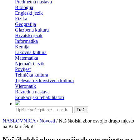
Predmetna nastava
Biologija
Engleski jezik
Fizika
Geografija
Glazbena kultura
Hrvatski jezik
Informatika
Kemija
Likovna kultura
Matematika
Njemački jezik
Povijest
Tehnička kultura
Tjelesna i zdravstvena kultura
Vjeronauk
Razredna nastava
Edukacijski rehabilitatori
Traži
NASLOVNICA
/
Novosti
/ Naš školski zbor osvojio drugo mjesto
na Kukuričeku!
Naš školski zbor osvojio drugo mjesto na