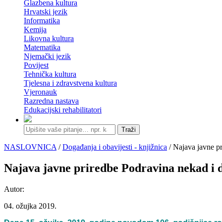
Glazbena kultura
Hrvatski jezik
Informatika
Kemija
Likovna kultura
Matematika
Njemački jezik
Povijest
Tehnička kultura
Tjelesna i zdravstvena kultura
Vjeronauk
Razredna nastava
Edukacijski rehabilitatori
Traži
NASLOVNICA
/
Događanja i obavijesti - knjižnica
/ Najava javne p
Najava javne priredbe Podravina nekad i 
Autor:
04. ožujka 2019.