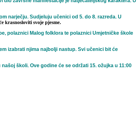
dio završne manifestacije je natjecateljskog karaktera. U
m narječju. Sudjeluju učenici od 5. do 8. razreda. U
će krasnosloviti svoje pjesme.
pe, polaznici Malog folklora te polaznici Umjetničke škole
 izabrati njima najbolji nastup. Svi učenici bit će
našoj školi. Ove godine će se održati 15. ožujka u 11:00