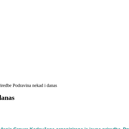
riredbe Podravina nekad i danas
danas