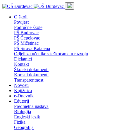
O školi
Povijest
Područne škole
PŠ Budrovac
PŠ Čepelovac
PŠ Mičetinac
PŠ Sirova Katalena
Odjeli za učenike s teškoćama u razvoju
Djelatnici
Kontakt
Školski dokumenti
Korisni dokumenti
Transparentnost
Novosti
Knjižnica
e-Dnevnik
Edutorij
Predmetna nastava
Biologija
Engleski jezik
Fizika
Geografija