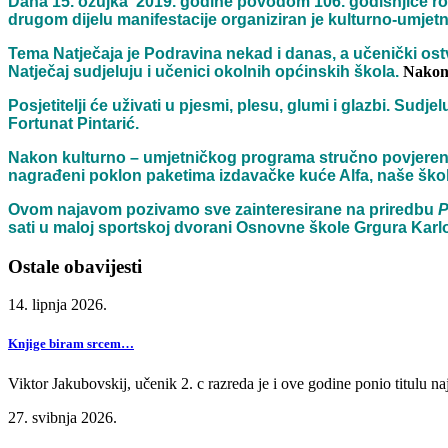
Dana 15. ožujka 2019. godine povodom 106. godišnjice rođe
drugom dijelu manifestacije organiziran je kulturno-umjet
Tema Natječaja je Podravina nekad i danas, a učenički ostv
Natječaj sudjeluju i učenici okolnih općinskih škola.
Nakon 
Posjetitelji će uživati u pjesmi, plesu, glumi i glazbi. Su
Fortunat Pintarić.
Nakon kulturno – umjetničkog programa stručno povjerenstvo
nagrađeni poklon paketima izdavačke kuće Alfa, naše škol
Ovom najavom pozivamo sve zainteresirane na priredbu
P
sati u maloj sportskoj dvorani Osnovne škole Grgura Kar
Ostale obavijesti
14. lipnja 2026.
Knjige biram srcem…
Viktor Jakubovskij, učenik 2. c razreda je i ove godine ponio titulu
27. svibnja 2026.