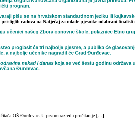
nja Grgura Karlovčana organizirana je javna priredba. Prvi 
nički program.
araji pišu se na hrvatskom standardnom jeziku ili kajkavsko
pristiglih radova na Natječaj za mlade pjesnike odabrani finalisti 
djeluju učenici našeg Zbora osnovne škole, polaznice Etno gru
 proglasit će tri najbolje pjesme, a publika će glasovanjem
e, a najbolje učenike nagradit će Grad Đurđevac.
odravina nekad i danas
koja se već šestu godinu održava u 
lovčana Đurđevac.
 najčitača OŠ Đurđevac. U prvom razredu pročitao je […]