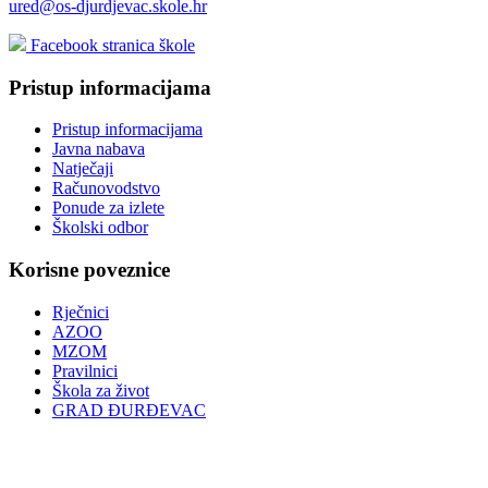
ured@os-djurdjevac.skole.hr
Facebook stranica škole
Pristup informacijama
Pristup informacijama
Javna nabava
Natječaji
Računovodstvo
Ponude za izlete
Školski odbor
Korisne poveznice
Rječnici
AZOO
MZOM
Pravilnici
Škola za život
GRAD ĐURĐEVAC
Podcast OŠ Đurđevac