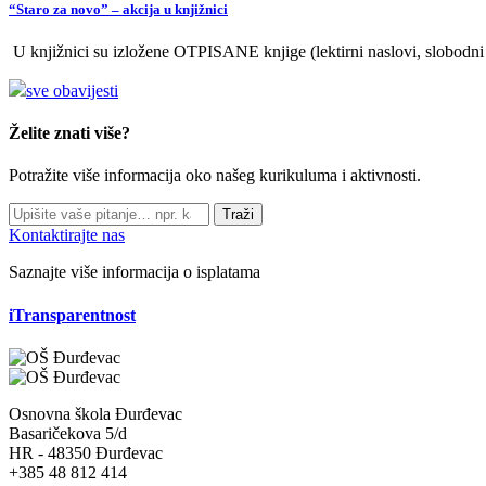
“Staro za novo” – akcija u knjižnici
U knjižnici su izložene OTPISANE knjige (lektirni naslovi, slobodni fo
sve obavijesti
Želite znati više?
Potražite više informacija oko našeg kurikuluma i aktivnosti.
Traži
Kontaktirajte nas
Saznajte više informacija o isplatama
iTransparentnost
Osnovna škola Đurđevac
Basaričekova 5/d
HR - 48350 Đurđevac
+385 48 812 414