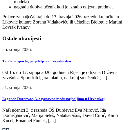
modela).
nagradu dobiva učenik koji je izradio odjevni predmet.
Prijave za natječaj traju do 13. travnja 2026. razredniku, učitelju
Likovne kulture Zoranu Vidakoviću ili učiteljici Biologije Martini
Lovrak Ivanov
Ostale obavijesti
25. srpnja 2026.
Tri dana sporta, prijateljstva i zajedništva
Od 15. do 17. srpnja 2026. godine u Rijeci je održana Državna
završnica Sportskih igara mladih, na kojoj su učenici […]
21. srpnja 2026.
Legende Đurđevac, 3. c ponovno među najboljima u Hrvatskoj
Naši učenici 3. c razreda OŠ Đurđevac Eva Mirović, Ida
Domišljanović, Marija Seleš, NataliaOršuš, David Ćurić, Karlo
Kucel, Emanuel Funtek, […]