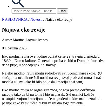
Traži
NASLOVNICA
/
Novosti
/ Najava eko revije
Najava eko revije
Autor: Martina Lovrak Ivanov
04. ožujka 2026.
Eko modna revija ove godine održat će se 29. travnja u srijedu u
18:30 u Domu kulture. Generalna proba će biti u Domu kulture dva
dana prije, u ponedjeljak 27. travnja.
Na eko modnoj reviji mogu sudjelovati svi učenici naše škole. (U
slučaju da učenik ne želi nositi na reviji svoj proizvod mora si naći
modela ali svakako bi bilo bolje da kreaciju nosi sam).
Eko modna revija se organizira zbog odgoja prema održivom
razvoju tako da bi na tome i bio naglasak. Svi učenici koji će
nastupiti svojom kreacijom bit će nagrađeni nekim malim znakom
pažnje kako bi svi učenici bili važni dio toga projekta.