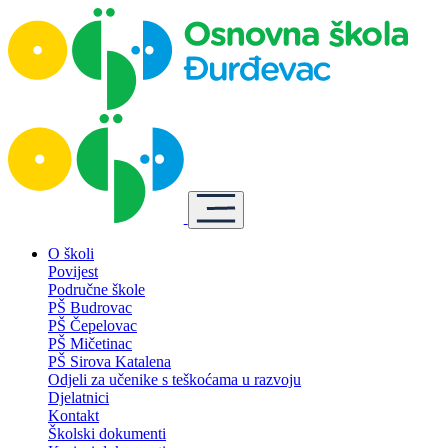
O školi
Povijest
Područne škole
PŠ Budrovac
PŠ Čepelovac
PŠ Mičetinac
PŠ Sirova Katalena
Odjeli za učenike s teškoćama u razvoju
Djelatnici
Kontakt
Školski dokumenti