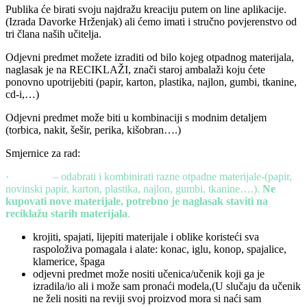
Publika će birati svoju najdražu kreaciju putem on line aplikacije.
(Izrada Davorke Hrženjak) ali ćemo imati i stručno povjerenstvo od
tri člana naših učitelja.
Odjevni predmet možete izraditi od bilo kojeg otpadnog materijala,
naglasak je na RECIKLAŽI, znači staroj ambalaži koju ćete
ponovno upotrijebiti (papir, karton, plastika, najlon, gumbi, tkanine,
cd-i,…)
Odjevni predmet može biti u kombinaciji s modnim detaljem
(torbica, nakit, šešir, perika, kišobran….)
Smjernice za rad:
· – odabrati i kombinirati razne otpadne materijale-(papir,
novinski papir, karton, plastika, najlon, gumbi, tkanine….).
Ne
kupovati nove materijale, potrebno je naglasak staviti na
reciklažu starih materijala
.
krojiti, spajati, lijepiti materijale i oblike koristeći sva
raspoloživa pomagala i alate: konac, iglu, konop, spajalice,
klamerice, špaga
odjevni predmet može nositi učenica/učenik koji ga je
izradila/io ali i može sam pronaći modela,(U slučaju da učenik
ne želi nositi na reviji svoj proizvod mora si naći sam