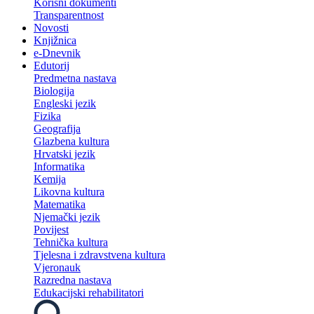
Korisni dokumenti
Transparentnost
Novosti
Knjižnica
e-Dnevnik
Edutorij
Predmetna nastava
Biologija
Engleski jezik
Fizika
Geografija
Glazbena kultura
Hrvatski jezik
Informatika
Kemija
Likovna kultura
Matematika
Njemački jezik
Povijest
Tehnička kultura
Tjelesna i zdravstvena kultura
Vjeronauk
Razredna nastava
Edukacijski rehabilitatori