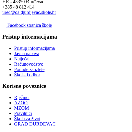
HR - 48350 Đurđevac
+385 48 812 414
ured@os-djurdjevac.skole.hr
Facebook stranica škole
Pristup informacijama
Pristup informacijama
Javna nabava
Natječaji
Računovodstvo
Ponude za izlete
Školski odbor
Korisne poveznice
Rječnici
AZOO
MZOM
Pravilnici
Škola za život
GRAD ĐURĐEVAC