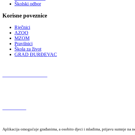
Školski odbor
Korisne poveznice
Rječnici
AZOO
MZOM
Pravilnici
Škola za život
GRAD ĐURĐEVAC
Podcast OŠ Đurđevac
Red Button
Aplikacija omogućuje građanima, a osobito djeci i mladima, prijavu sumnje na neza