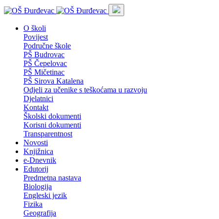
O školi
Povijest
Područne škole
PŠ Budrovac
PŠ Čepelovac
PŠ Mičetinac
PŠ Sirova Katalena
Odjeli za učenike s teškoćama u razvoju
Djelatnici
Kontakt
Školski dokumenti
Korisni dokumenti
Transparentnost
Novosti
Knjižnica
e-Dnevnik
Edutorij
Predmetna nastava
Biologija
Engleski jezik
Fizika
Geografija