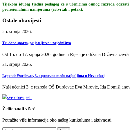
Tijekom idućeg tjedna pedagog će s učenicima osmog razreda održati
profesionalnim namjerama (četvrtak i petak).
Ostale obavijesti
25. srpnja 2026.
Tri dana sporta, prijateljstva i zajedništva
Od 15. do 17. srpnja 2026. godine u Rijeci je održana Državna završn
21. srpnja 2026.
Legende Đurđevac, 3. c ponovno među najboljima u Hrvatskoj
Naši učenici 3. c razreda OŠ Đurđevac Eva Mirović, Ida Domišljanov
sve obavijesti
Želite znati više?
Potražite više informacija oko našeg kurikuluma i aktivnosti.