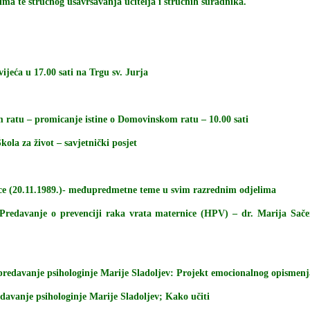
ima te stručnog usavršavanja učitelja i stručnih suradnika.
ijeća u 17.00 sati na Trgu sv. Jurja
 ratu – promicanje istine o Domovinskom ratu – 10.00 sati
kola za život – savjetnički posjet
ece (20.11.1989.)- međupredmetne teme u svim razrednim odjelima
: Predavanje o prevenciji raka vrata maternice (HPV) – dr. Marija Sač
 – predavanje psihologinje Marije Sladoljev: Projekt emocionalnog opismen
redavanje psihologinje Marije Sladoljev; Kako učiti