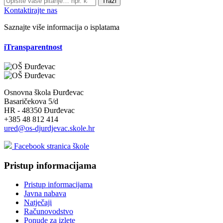
Traži
Kontaktirajte nas
Saznajte više informacija o isplatama
iTransparentnost
Osnovna škola Đurđevac
Basaričekova 5/d
HR - 48350 Đurđevac
+385 48 812 414
ured@os-djurdjevac.skole.hr
Facebook stranica škole
Pristup informacijama
Pristup informacijama
Javna nabava
Natječaji
Računovodstvo
Ponude za izlete