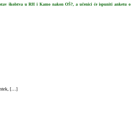
stav školstva u RH i Kamo nakon OŠ?, a učenici će ispuniti anketu o
ntek, […]