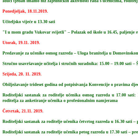
Idući tjedan imamo niz zajedničkih aktivnosti rada s učenicima, roditelj
Ponedjeljak, 18.11.2019.
Učiteljsko vijeće u 13.30 sati
"I u mom gradu Vukovar svijetli" – Polazak od škole u 16.45, paljenje sv
Utorak, 19.11. 2019.
Predavanje za učenike osmog razreda – Uloga branitelja u Domovinskom
Stručno usavršavanje učitelja i stručnih suradnika: 15.00 – 19.00 sati – Š
Srijeda, 20. 11. 2019.
Obilježavanje trideset godina od potpisivanja Konvencije o pravima dj
Roditeljski sastanak za roditelje učenika osmog razreda u 17.00 sati
roditelja za anketiranje učenika o profesionalnim namjerama
Četvrtak, 21.11. 2019.
Roditeljski sastanak za roditelje učenika četvrtog razreda u 16.30 sati
Roditeljski sastanak za roditelje učenika petog razreda u 17.30 sati – p