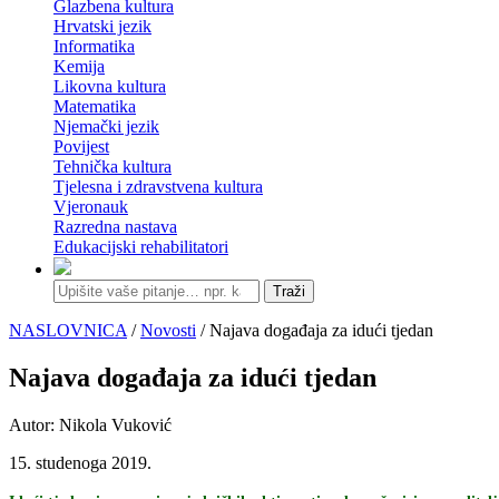
Glazbena kultura
Hrvatski jezik
Informatika
Kemija
Likovna kultura
Matematika
Njemački jezik
Povijest
Tehnička kultura
Tjelesna i zdravstvena kultura
Vjeronauk
Razredna nastava
Edukacijski rehabilitatori
Traži
NASLOVNICA
/
Novosti
/ Najava događaja za idući tjedan
Najava događaja za idući tjedan
Autor: Nikola Vuković
15. studenoga 2019.