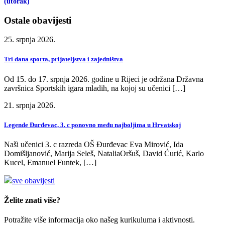
(utorak)
Ostale obavijesti
25. srpnja 2026.
Tri dana sporta, prijateljstva i zajedništva
Od 15. do 17. srpnja 2026. godine u Rijeci je održana Državna
završnica Sportskih igara mladih, na kojoj su učenici […]
21. srpnja 2026.
Legende Đurđevac, 3. c ponovno među najboljima u Hrvatskoj
Naši učenici 3. c razreda OŠ Đurđevac Eva Mirović, Ida
Domišljanović, Marija Seleš, NataliaOršuš, David Ćurić, Karlo
Kucel, Emanuel Funtek, […]
sve obavijesti
Želite znati više?
Potražite više informacija oko našeg kurikuluma i aktivnosti.