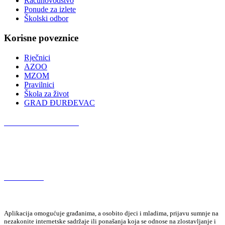
Računovodstvo
Ponude za izlete
Školski odbor
Korisne poveznice
Rječnici
AZOO
MZOM
Pravilnici
Škola za život
GRAD ĐURĐEVAC
Podcast OŠ Đurđevac
Red Button
Aplikacija omogućuje građanima, a osobito djeci i mladima, prijavu sumnje na
nezakonite internetske sadržaje ili ponašanja koja se odnose na zlostavljanje i