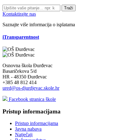
Traži
Kontaktirajte nas
Saznajte više informacija o isplatama
iTransparentnost
Osnovna škola Đurđevac
Basaričekova 5/d
HR - 48350 Đurđevac
+385 48 812 414
ured@os-djurdjevac.skole.hr
Facebook stranica škole
Pristup informacijama
Pristup informacijama
Javna nabava
Natječaji