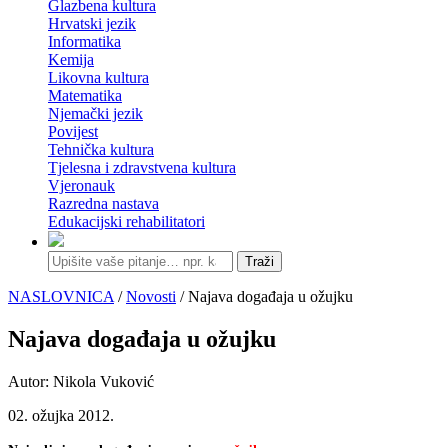
Glazbena kultura
Hrvatski jezik
Informatika
Kemija
Likovna kultura
Matematika
Njemački jezik
Povijest
Tehnička kultura
Tjelesna i zdravstvena kultura
Vjeronauk
Razredna nastava
Edukacijski rehabilitatori
Traži
NASLOVNICA
/
Novosti
/ Najava događaja u ožujku
Najava događaja u ožujku
Autor: Nikola Vuković
02. ožujka 2012.