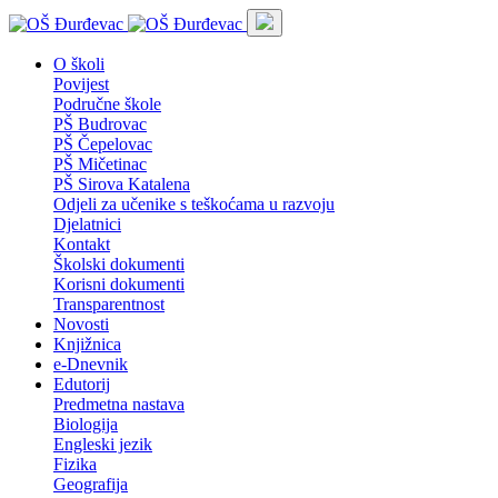
O školi
Povijest
Područne škole
PŠ Budrovac
PŠ Čepelovac
PŠ Mičetinac
PŠ Sirova Katalena
Odjeli za učenike s teškoćama u razvoju
Djelatnici
Kontakt
Školski dokumenti
Korisni dokumenti
Transparentnost
Novosti
Knjižnica
e-Dnevnik
Edutorij
Predmetna nastava
Biologija
Engleski jezik
Fizika
Geografija