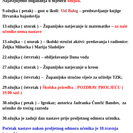
Najavljujemo događanja u mjesecu
ožujku
.
9.ožujka ( petak) – gost u školi:
Vid Balog
– predstavljanje knjige
Hrvatska bajoslovlja
13.ožujka ( utorak ) – Županijsko natjecanje iz matematike –
za naše
učenike nema nastave
13.ožujka – ( utorak ) – školski stručni aktivi: predavanja i radionice:
Željka Mihočka i Marija Sladoljev
22.ožujka ( četvrtak) – obilježavanje Dana voda
27.ožujka ( utorak ) – Županijsko natjecanje u krosu
29.ožujka ( četvrtak) – Županijsko stručno vijeće za učitelje TZK;
29.ožujka ( četvrtak )
Školska priredba : POZDRAV PROLJEĆU (
19.00 sati )
30.ožujka ( petak ) – Igrokaz; autorica Jadranka Čunčić Bandov, za
učenike do trećeg razreda
30.ožujka je zadnji dan nastave prije proljetnog odmora učenika.
Početak nastave nakon proljetnog odmora učenika je 10.travnja