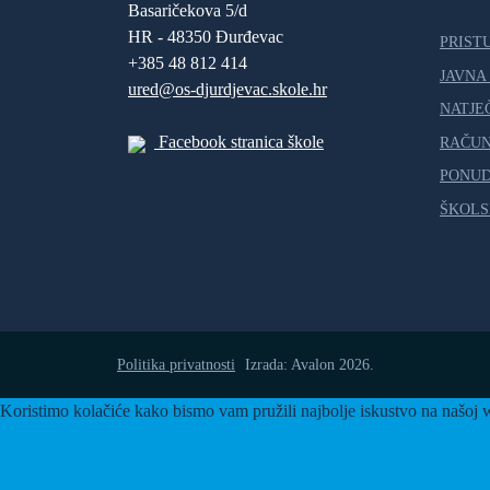
Basaričekova 5/d
HR - 48350 Đurđevac
PRIST
+385 48 812 414
JAVNA
ured@os-djurdjevac.skole.hr
NATJE
Facebook stranica škole
RAČU
PONUD
ŠKOLS
Politika privatnosti
Izrada: Avalon 2026.
Koristimo kolačiće kako bismo vam pružili najbolje iskustvo na našoj w