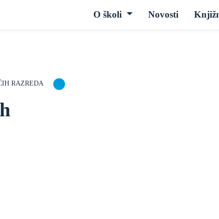
O školi
Novosti
Knjiž
ĆIH RAZREDA
ih