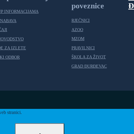
poveznice
Đ
UP INFORMACIJAMA
RJEČNICI
 NABAVA
AZOO
ČAJI
MZOM
NOVODSTVO
PRAVILNICI
E ZA IZLETE
ŠKOLA ZA ŽIVOT
KI ODBOR
GRAD ĐURĐEVAC
eb stranici.