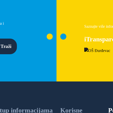
a i
Saznajte više info
iTranspar
Traži
stup informacijama
Korisne
P