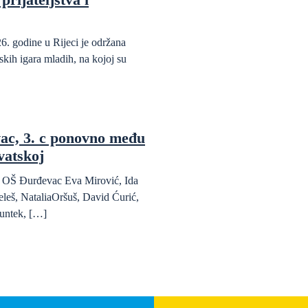
6. godine u Rijeci je održana
kih igara mladih, na kojoj su
ac, 3. c ponovno među
vatskoj
da OŠ Đurđevac Eva Mirović, Ida
eleš, NataliaOršuš, David Ćurić,
untek, […]