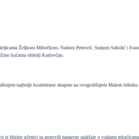
iteljicama Željkom Mihočkom, Nadom Petrović, Sanjom Sabolić i Ivano
 Etno kućama obitelji Karlovčan.
lašenjem najbolje kostimirane skupine na ovogodišnjem Malom fašniku
 iz blizine učenici su ponovili nastavne sadržaje o vodama tekućicama 