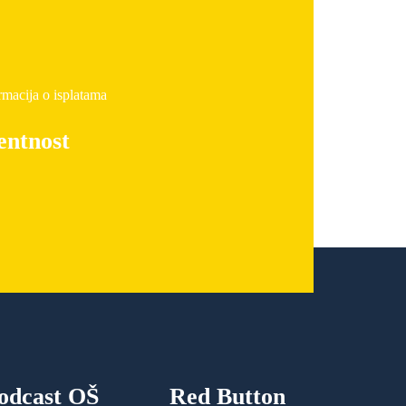
rmacija o isplatama
entnost
odcast OŠ
Red Button