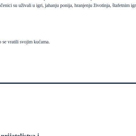
enici su uživali u igri, jahanju ponija, hranjenju životinja, štafetnim ig
 se vratili svojim kućama.
prijateljstva i