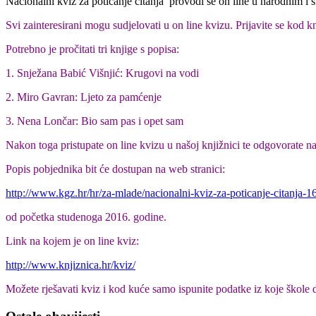
Nacionalni kviz za poticanje čitanja provodi se on line u narodnim i š
Svi zainteresirani mogu sudjelovati u on line kvizu. Prijavite se kod kn
Potrebno je pročitati tri knjige s popisa:
1. Snježana Babić Višnjić: Krugovi na vodi
2. Miro Gavran: Ljeto za pamćenje
3. Nena Lončar: Bio sam pas i opet sam
Nakon toga pristupate on line kvizu u našoj knjižnici te odgovorate na
Popis pobjednika bit će dostupan na web stranici:
http://www.kgz.hr/hr/za-mlade/nacionalni-kviz-za-poticanje-citanja-
od početka studenoga 2016. godine.
Link na kojem je on line kviz:
http://www.knjiznica.hr/kviz/
Možete rješavati kviz i kod kuće samo ispunite podatke iz koje škole 