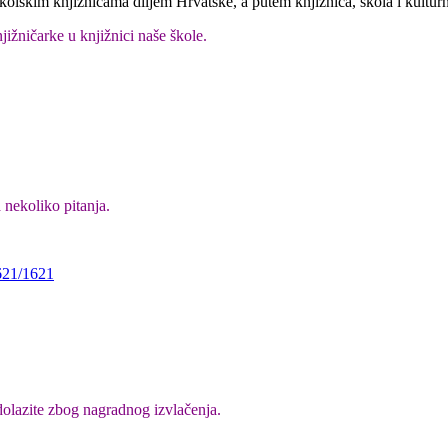
kolskim knjižnicama diljem Hrvatske, a putem knjižnica, škola i kulturni
jižničarke u knjižnici naše škole.
 nekoliko pitanja.
1621/1621
dolazite zbog nagradnog izvlačenja.