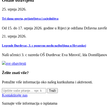
Ostale obavijesti
25. srpnja 2026.
Tri dana sporta, prijateljstva i zajedništva
Od 15. do 17. srpnja 2026. godine u Rijeci je održana Državna završn
21. srpnja 2026.
Legende Đurđevac, 3. c ponovno među najboljima u Hrvatskoj
Naši učenici 3. c razreda OŠ Đurđevac Eva Mirović, Ida Domišljanov
sve obavijesti
Želite znati više?
Potražite više informacija oko našeg kurikuluma i aktivnosti.
Traži
Kontaktirajte nas
Saznajte više informacija o isplatama