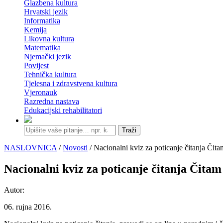
Glazbena kultura
Hrvatski jezik
Informatika
Kemija
Likovna kultura
Matematika
Njemački jezik
Povijest
Tehnička kultura
Tjelesna i zdravstvena kultura
Vjeronauk
Razredna nastava
Edukacijski rehabilitatori
Traži
NASLOVNICA
/
Novosti
/ Nacionalni kviz za poticanje čitanja Čitam
Nacionalni kviz za poticanje čitanja Čitam 
Autor:
06. rujna 2016.