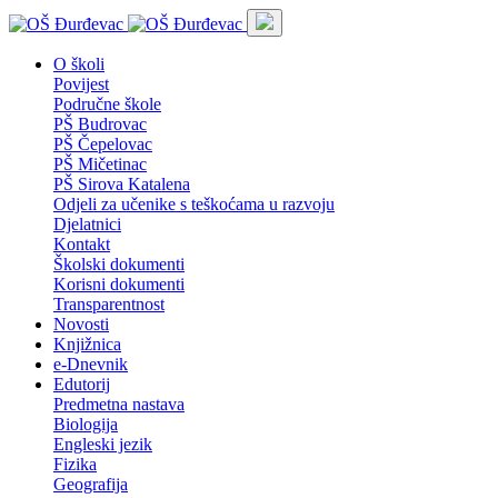
O školi
Povijest
Područne škole
PŠ Budrovac
PŠ Čepelovac
PŠ Mičetinac
PŠ Sirova Katalena
Odjeli za učenike s teškoćama u razvoju
Djelatnici
Kontakt
Školski dokumenti
Korisni dokumenti
Transparentnost
Novosti
Knjižnica
e-Dnevnik
Edutorij
Predmetna nastava
Biologija
Engleski jezik
Fizika
Geografija