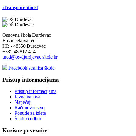
iTransparentnost
Osnovna škola Đurđevac
Basaričekova 5/d
HR - 48350 Đurđevac
+385 48 812 414
ured@os-djurdjevac.skole.hr
Facebook stranica škole
Pristup informacijama
Pristup informacijama
Javna nabava
Natječaji
Računovodstvo
Ponude za izlete
Školski odbor
Korisne poveznice