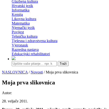
Glazbena kultura
Hrvatski jezik
Informatika
Kemija
Likovna kultura
Matematika
Njemački jezik
Povijest
Tehnička kultura
Tjelesna i zdravstvena kultura
Vjeronauk
Razredna nastava
Edukacijski rehabilitatori
Traži
NASLOVNICA
/
Novosti
/ Moja prva slikovnica
Moja prva slikovnica
Autor:
28. veljače 2011.