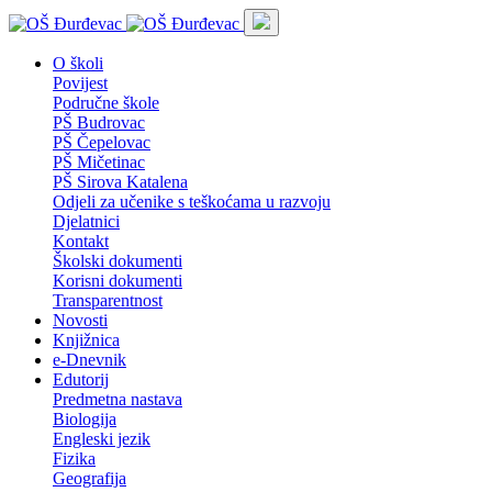
O školi
Povijest
Područne škole
PŠ Budrovac
PŠ Čepelovac
PŠ Mičetinac
PŠ Sirova Katalena
Odjeli za učenike s teškoćama u razvoju
Djelatnici
Kontakt
Školski dokumenti
Korisni dokumenti
Transparentnost
Novosti
Knjižnica
e-Dnevnik
Edutorij
Predmetna nastava
Biologija
Engleski jezik
Fizika
Geografija