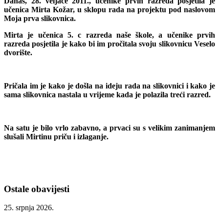
Danas, 28. veljače 2011., učenike prvih razreda posjetila je
učenica
Mirta Kožar
, u sklopu rada na projektu pod naslovom
Moja prva slikovnica
.
Mirta je učenica 5. c razreda naše škole, a učenike prvih
razreda posjetila je kako bi im pročitala svoju slikovnicu
Veselo
dvorište
.
Pričala im je kako je došla na ideju rada na slikovnici i kako je
sama slikovnica nastala u vrijeme kada je polazila treći razred.
Na satu je bilo vrlo zabavno, a prvaci su s velikim zanimanjem
slušali Mirtinu priču i izlaganje.
Ostale obavijesti
25. srpnja 2026.