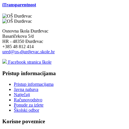
iTransparentnost
Osnovna škola Đurđevac
Basaričekova 5/d
HR - 48350 Đurđevac
+385 48 812 414
ured@os-djurdjevac.skole.hr
Facebook stranica škole
Pristup informacijama
Pristup informacijama
Javna nabava
Natječaji
Računovodstvo
Ponude za izlete
Školski odbor
Korisne poveznice